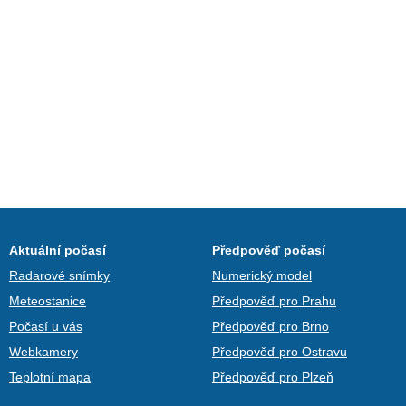
Aktuální počasí
Předpověď počasí
Radarové snímky
Numerický model
Meteostanice
Předpověď pro Prahu
Počasí u vás
Předpověď pro Brno
Webkamery
Předpověď pro Ostravu
Teplotní mapa
Předpověď pro Plzeň