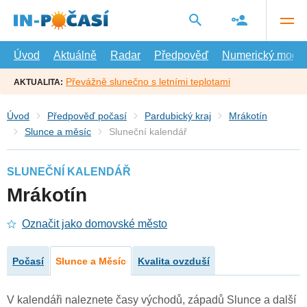
Přejít
na
hlavní
obsah
Úvod
Aktuálně
Radar
Předpověď
Numerický model
Převážně slunečno s letními teplotami
AKTUALITA:
Úvod
Předpověď počasí
Pardubický kraj
Mrákotín
Slunce a měsíc
Sluneční kalendář
SLUNEČNÍ KALENDÁŘ
Mrákotín
Označit jako domovské město
Počasí
Slunce a Měsíc
Kvalita ovzduší
V kalendáři naleznete časy východů, západů Slunce a další