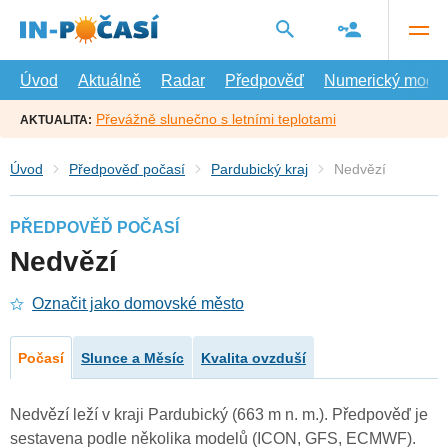
Přejít
na
hlavní
obsah
Úvod
Aktuálně
Radar
Předpověď
Numerický model
Převážně slunečno s letními teplotami
AKTUALITA:
Úvod
Předpověď počasí
Pardubický kraj
Nedvězí
PŘEDPOVĚĎ POČASÍ
Nedvězí
Označit jako domovské město
Počasí
Slunce a Měsíc
Kvalita ovzduší
Nedvězí leží v kraji Pardubický (663 m n. m.). Předpověď je
sestavena podle několika modelů (ICON, GFS, ECMWF).