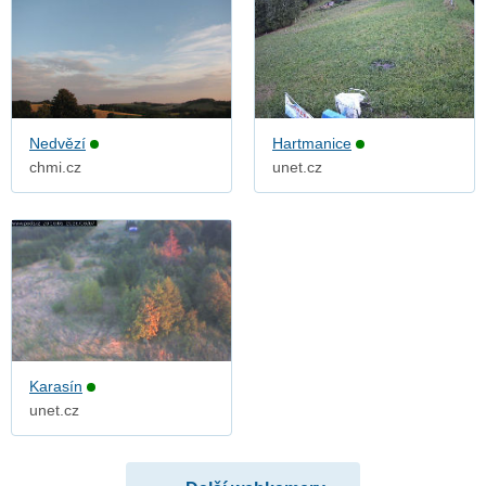
Nedvězí
Hartmanice
chmi.cz
unet.cz
Karasín
unet.cz