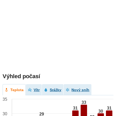
Výhled počasí
Teplota
Vítr
Srážky
Nový sníh
35
33
31
31
30
30
29