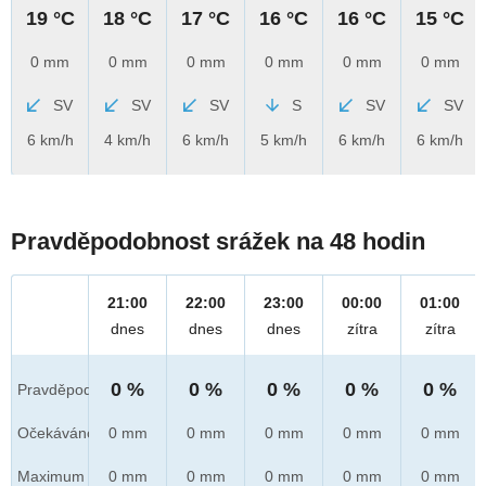
19 °C
18 °C
17 °C
16 °C
16 °C
15 °C
0 mm
0 mm
0 mm
0 mm
0 mm
0 mm
SV
SV
SV
S
SV
SV
6 km/h
4 km/h
6 km/h
5 km/h
6 km/h
6 km/h
Pravděpodobnost srážek na 48 hodin
21:00
22:00
23:00
00:00
01:00
dnes
dnes
dnes
zítra
zítra
0 %
0 %
0 %
0 %
0 %
Pravděpod.
Očekáváno
0 mm
0 mm
0 mm
0 mm
0 mm
Maximum
0 mm
0 mm
0 mm
0 mm
0 mm