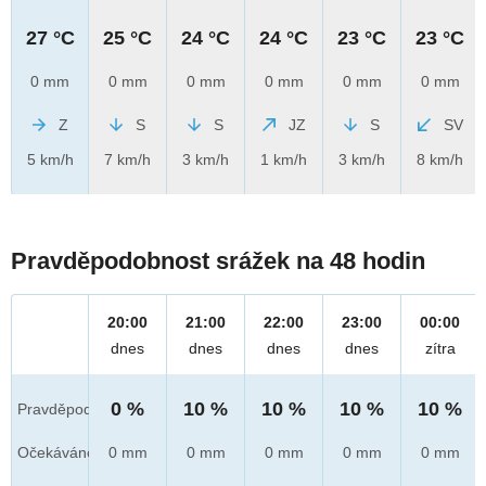
27 °C
25 °C
24 °C
24 °C
23 °C
23 °C
0 mm
0 mm
0 mm
0 mm
0 mm
0 mm
Z
S
S
JZ
S
SV
5 km/h
7 km/h
3 km/h
1 km/h
3 km/h
8 km/h
Pravděpodobnost srážek na 48 hodin
20:00
21:00
22:00
23:00
00:00
dnes
dnes
dnes
dnes
zítra
0 %
10 %
10 %
10 %
10 %
Pravděpod.
Očekáváno
0 mm
0 mm
0 mm
0 mm
0 mm