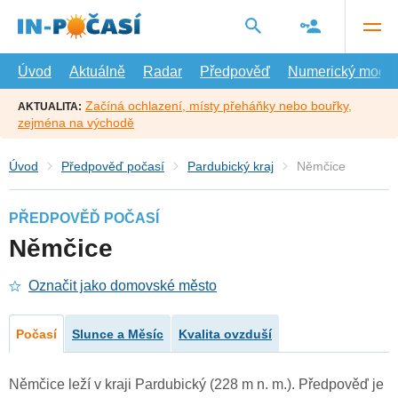
Přejít
na
hlavní
obsah
Úvod
Aktuálně
Radar
Předpověď
Numerický model
Začíná ochlazení, místy přeháňky nebo bouřky,
AKTUALITA:
zejména na východě
Úvod
Předpověď počasí
Pardubický kraj
Němčice
PŘEDPOVĚĎ POČASÍ
Němčice
Označit jako domovské město
Počasí
Slunce a Měsíc
Kvalita ovzduší
Němčice leží v kraji Pardubický (228 m n. m.). Předpověď je