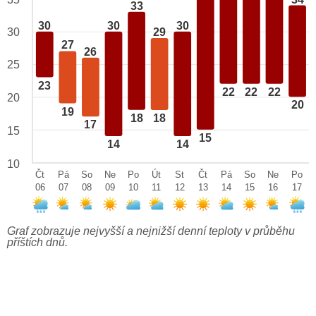
33
30
30
30
29
30
27
26
25
23
22
22
22
20
20
19
18
18
17
15
15
14
14
10
Čt
Pá
So
Ne
Po
Út
St
Čt
Pá
So
Ne
Po
06
07
08
09
10
11
12
13
14
15
16
17
Graf zobrazuje nejvyšší a nejnižší denní teploty v průběhu
příštích dnů.