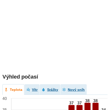
Výhled počasí
Teplota
Vítr
Srážky
Nový sníh
40
38
38
37
37
34
35