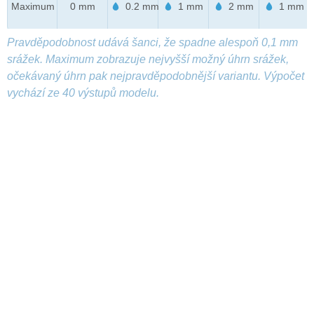
Maximum
0 mm
0.2 mm
1 mm
2 mm
1 mm
Pravděpodobnost udává šanci, že spadne alespoň 0,1 mm
srážek. Maximum zobrazuje nejvyšší možný úhrn srážek,
očekávaný úhrn pak nejpravděpodobnější variantu. Výpočet
vychází ze 40 výstupů modelu.