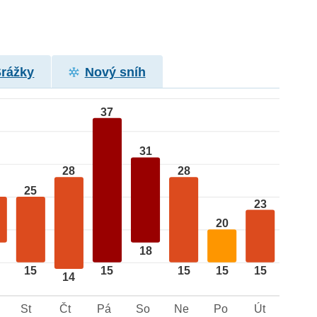
Srážky
Nový sníh
37
31
28
28
25
23
20
18
15
15
15
15
15
14
St
Čt
Pá
So
Ne
Po
Út