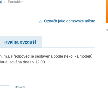
aj
Pardubice
Označit jako domovské město
Kvalita ovzduší
 n. m.). Předpověď je sestavena podle několika modelů
tualizována dnes v 12:00.