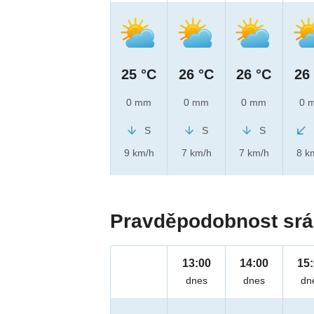
25 °C
26 °C
26 °C
26
0 mm
0 mm
0 mm
0 
S
S
S
9 km/h
7 km/h
7 km/h
8 k
Pravděpodobnost srá
13:00
14:00
15
dnes
dnes
dn