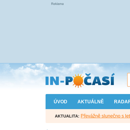
Přejít
na
hlavní
obsah
ÚVOD
AKTUÁLNĚ
RADA
Převážně slunečno s let
AKTUALITA: