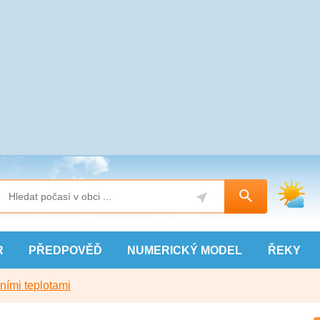
R
PŘEDPOVĚĎ
NUMERICKÝ
MODEL
ŘEKY
ními teplotami