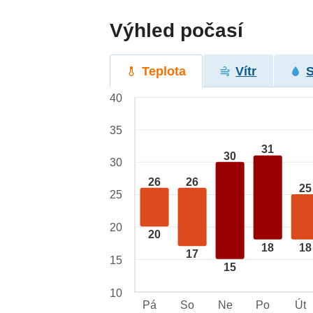
Výhled počasí
Teplota
Vítr
40
35
31
30
30
26
26
25
25
20
20
18
18
17
15
15
10
Pá
So
Ne
Po
Út