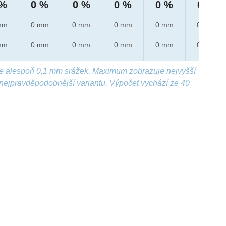
 %
0 %
0 %
0 %
0 %
0 %
mm
0 mm
0 mm
0 mm
0 mm
0 mm
mm
0 mm
0 mm
0 mm
0 mm
0 mm
e alespoň 0,1 mm srážek. Maximum zobrazuje nejvyšší
nejpravděpodobnější variantu. Výpočet vychází ze 40