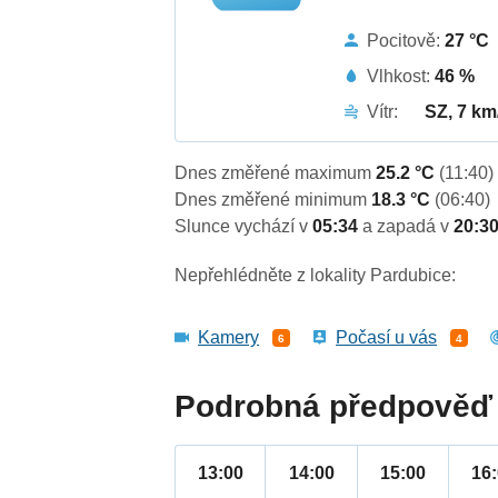
Pocitově:
27 °C
Vlhkost:
46 %
Vítr:
SZ, 7 km
Dnes změřené maximum
25.2 °C
(11:40)
Dnes změřené minimum
18.3 °C
(06:40)
Slunce vychází v
05:34
a zapadá v
20:3
Nepřehlédněte z lokality Pardubice:
Kamery
Počasí u vás
6
4
Podrobná předpověď 
13:00
14:00
15:00
16