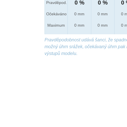
0 %
0 %
0
Pravděpod.
Očekáváno
0 mm
0 mm
0 
Maximum
0 mm
0 mm
0 
Pravděpodobnost udává šanci, že spadn
možný úhrn srážek, očekávaný úhrn pak 
výstupů modelu.