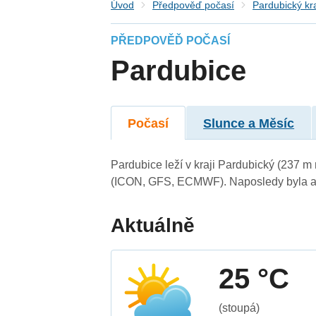
Úvod
Předpověď počasí
Pardubický kr
PŘEDPOVĚĎ POČASÍ
Pardubice
Počasí
Slunce a Měsíc
Pardubice leží v kraji Pardubický (237 m
(ICON, GFS, ECMWF). Naposledy byla ak
Aktuálně
25 °C
(stoupá)