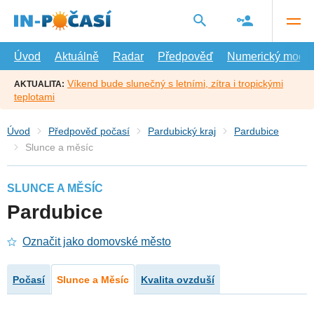
Přejít
na
hlavní
obsah
Úvod
Aktuálně
Radar
Předpověď
Numerický model
Víkend bude slunečný s letními, zítra i tropickými
AKTUALITA:
teplotami
Úvod
Předpověď počasí
Pardubický kraj
Pardubice
Slunce a měsíc
SLUNCE A MĚSÍC
Pardubice
Označit jako domovské město
Počasí
Slunce a Měsíc
Kvalita ovzduší