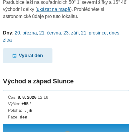
Pardubice leží na souřadnicích 50° 1' severní šířky a 15° 46'
východní délky (
ukázat na mapě
). Prohlédněte si
astronomické údaje pro tuto lokalitu.
Dny:
20. března
,
21. června
,
23. září
,
21. prosince
,
dnes
,
zítra
Vybrat den
Východ a západ Slunce
Čas:
8. 8. 2026
12:18
Výška:
+55 °
Poloha:
jih
↓
Fáze:
den