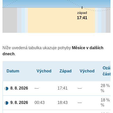
západ
17:41
Níže uvedená tabulka ukazuje pohyby
Měsíce v dalších
dnech
.
Ozář
Datum
Východ
Západ
Východ
část
28 % a
8. 8. 2026
—
17:41
—
%
18 % a
9. 8. 2026
00:43
18:43
—
%