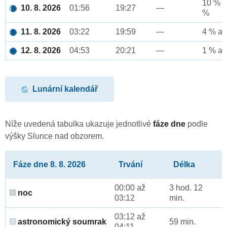
10 % a
10. 8. 2026
01:56
19:27
—
%
11. 8. 2026
03:22
19:59
—
4 % až
12. 8. 2026
04:53
20:21
—
1 % až
Lunární kalendář
Níže uvedená tabulka ukazuje jednotlivé
fáze dne
podle
výšky Slunce nad obzorem.
Fáze dne 8. 8. 2026
Trvání
Délka
00:00 až
3 hod. 12
noc
03:12
min.
03:12 až
astronomický soumrak
59 min.
04:11