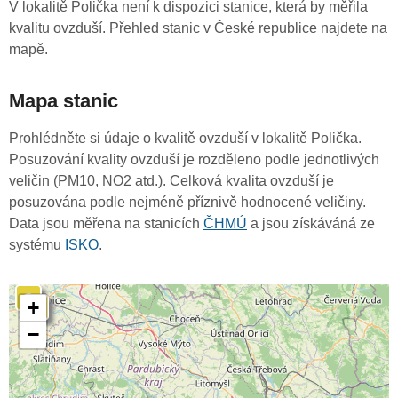
V lokalitě Polička není k dispozici stanice, která by měřila
kvalitu ovzduší. Přehled stanic v České republice najdete na
mapě.
Mapa stanic
Prohlédněte si údaje o kvalitě ovzduší v lokalitě Polička.
Posuzování kvality ovzduší je rozděleno podle jednotlivých
veličin (PM10, NO2 atd.). Celková kvalita ovzduší je
posuzována podle nejméně příznivě hodnocené veličiny.
Data jsou měřena na stanicích
ČHMÚ
a jsou získáváná ze
systému
ISKO
.
2
2
+
−