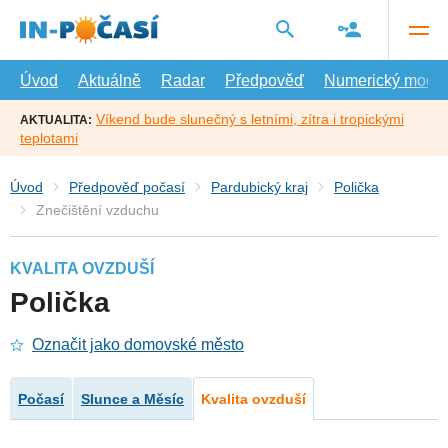
Přejít
na
hlavní
obsah
Úvod
Aktuálně
Radar
Předpověď
Numerický model
Víkend bude slunečný s letními, zítra i tropickými
AKTUALITA:
teplotami
Úvod
Předpověď počasí
Pardubický kraj
Polička
Znečištění vzduchu
KVALITA OVZDUŠÍ
Polička
Označit jako domovské město
Počasí
Slunce a Měsíc
Kvalita ovzduší