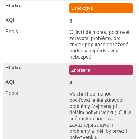
Uspokojivá
3
Citliví lidé mohou pociťovat
zdravotní problémy, pro
zbytek populace dosažené
hodnoty nepředstavují
nebezpečí.
Zhoršená
4
Všichni lidé mohou
pociťovat lehké zdravotní
problémy (zejména při
delším pobytu venku). Citliví
lidé mohou pociťovat
závažnější zdravotní
problémy a měli by omezit
pobyt venku.