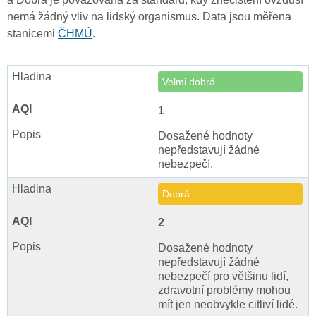
nemá žádný vliv na lidský organismus. Data jsou měřena
stanicemi
ČHMÚ
.
Velmi dobrá
1
Dosažené hodnoty
nepředstavují žádné
nebezpečí.
Dobrá
2
Dosažené hodnoty
nepředstavují žádné
nebezpečí pro většinu lidí,
zdravotní problémy mohou
mít jen neobvykle citliví lidé.