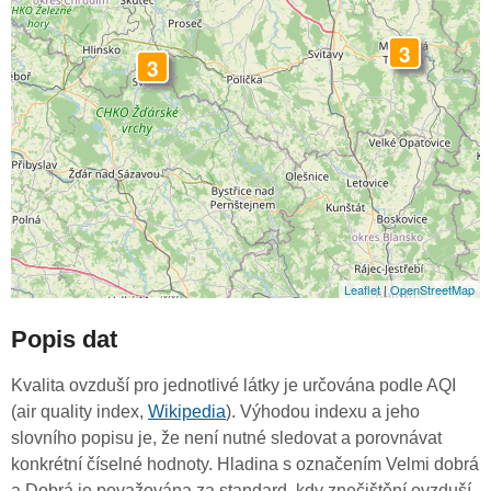
3
3
Leaflet
|
OpenStreetMap
Popis dat
Kvalita ovzduší pro jednotlivé látky je určována podle AQI
(air quality index,
Wikipedia
). Výhodou indexu a jeho
slovního popisu je, že není nutné sledovat a porovnávat
konkrétní číselné hodnoty. Hladina s označením Velmi dobrá
a Dobrá je považována za standard, kdy znečištění ovzduší