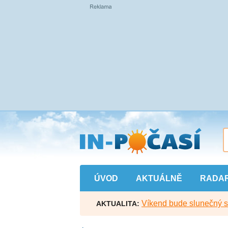
Přejít
na
hlavní
obsah
ÚVOD
AKTUÁLNĚ
RADA
Víkend bude slunečný s l
AKTUALITA: