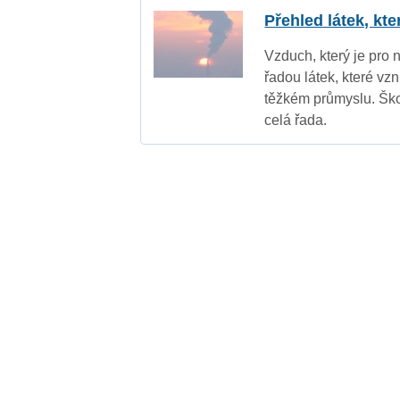
Přehled látek, kt
Vzduch, který je pro 
řadou látek, které vz
těžkém průmyslu. Ško
celá řada.