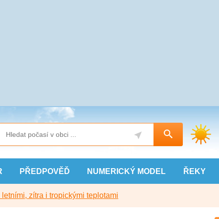
R
PŘEDPOVĚĎ
NUMERICKÝ
MODEL
ŘEKY
etními, zítra i tropickými teplotami