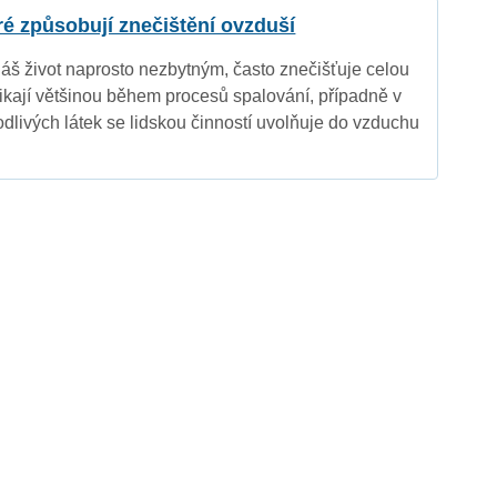
eré způsobují znečištění ovzduší
náš život naprosto nezbytným, často znečišťuje celou
nikají většinou během procesů spalování, případně v
dlivých látek se lidskou činností uvolňuje do vzduchu