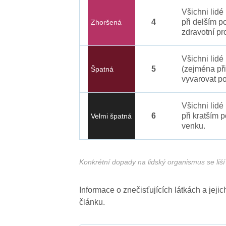
Všichni lid
4
při delším p
Zhoršená
zdravotní pr
Všichni lidé
5
(zejména při
Špatná
vyvarovat po
Všichni lidé
6
při kratším 
Velmi špatná
venku.
Konkrétní dopady na lidský organismus se liší 
Informace o znečisťujících látkách a jej
článku.