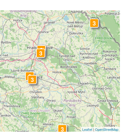
3
3
3
3
3
3
3
Leaflet
|
OpenStreetMap