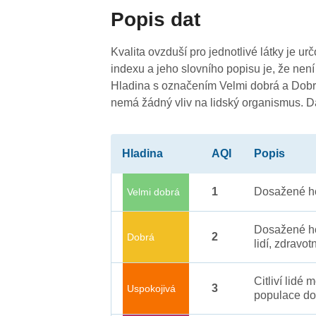
Popis dat
4
Kvalita ovzduší pro jednotlivé látky je ur
indexu a jeho slovního popisu je, že není
Hladina s označením Velmi dobrá a Dobrá
nemá žádný vliv na lidský organismus. 
3
Hladina
AQI
Popis
1
Dosažené ho
Velmi dobrá
4
Dosažené ho
2
Dobrá
lidí, zdravot
Citliví lidé
3
Uspokojivá
populace do