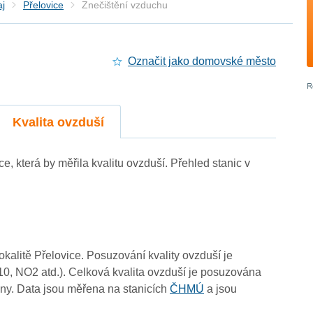
aj
Přelovice
Znečištění vzduchu
Označit jako domovské město
Kvalita ovzduší
ce, která by měřila kvalitu ovzduší. Přehled stanic v
0
lokalitě Přelovice. Posuzování kvality ovzduší je
10, NO2 atd.). Celková kvalita ovzduší je posuzována
3
ny. Data jsou měřena na stanicích
ČHMÚ
a jsou