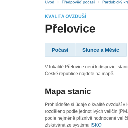
Úvod
Předpověď počasí
Pardubický kr
KVALITA OVZDUŠÍ
Přelovice
Počasí
Slunce a Měsíc
3
-
-
V lokalitě Přelovice není k dispozici stani
České republice najdete na mapě.
3
3
Mapa stanic
3
Prohlédněte si údaje o kvalitě ovzduší v 
rozděleno podle jednotlivých veličin (PM
podle nejméně příznivě hodnocené veliči
získáváná ze systému
ISKO
.