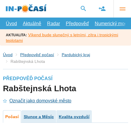
Přejít
na
hlavní
obsah
Úvod
Aktuálně
Radar
Předpověď
Numerický model
Víkend bude slunečný s letními, zítra i tropickými
AKTUALITA:
teplotami
Úvod
Předpověď počasí
Pardubický kraj
Rabštejnská Lhota
PŘEDPOVĚĎ POČASÍ
Rabštejnská Lhota
Označit jako domovské město
Počasí
Slunce a Měsíc
Kvalita ovzduší