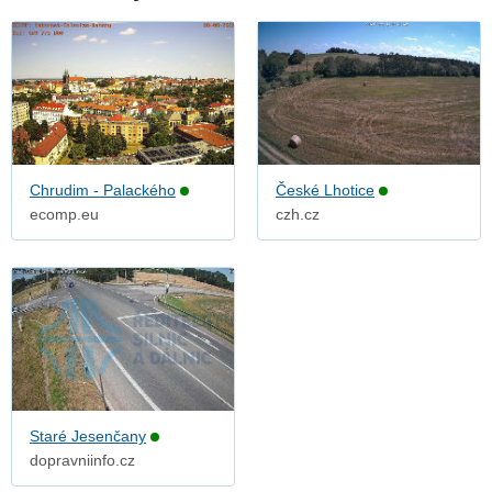
Chrudim - Palackého
České Lhotice
ecomp.eu
czh.cz
Staré Jesenčany
dopravniinfo.cz