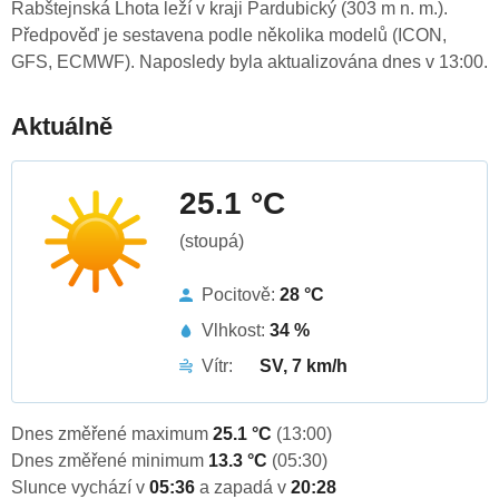
Rabštejnská Lhota leží v kraji Pardubický (303 m n. m.).
Předpověď je sestavena podle několika modelů (ICON,
GFS, ECMWF). Naposledy byla aktualizována dnes v 13:00.
Aktuálně
25.1 °C
(stoupá)
Pocitově:
28 °C
Vlhkost:
34 %
Vítr:
SV, 7 km/h
Dnes změřené maximum
25.1 °C
(13:00)
Dnes změřené minimum
13.3 °C
(05:30)
Slunce vychází v
05:36
a zapadá v
20:28