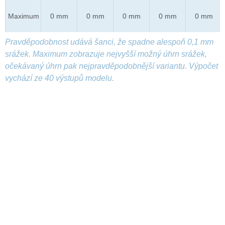
Maximum
0 mm
0 mm
0 mm
0 mm
0 mm
Pravděpodobnost udává šanci, že spadne alespoň 0,1 mm
srážek. Maximum zobrazuje nejvyšší možný úhrn srážek,
očekávaný úhrn pak nejpravděpodobnější variantu. Výpočet
vychází ze 40 výstupů modelu.