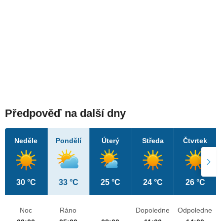
Předpověď na další dny
Neděle
Pondělí
Úterý
Středa
Čtvrtek
30 °C
33 °C
25 °C
24 °C
26 °C
Noc
Ráno
Dopoledne
Odpoledne