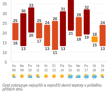
35
33
32
31
30
30
28
26
25
25
24
24
25
20
21
18
20
19
18
17
15
16
15
13
13
13
13
10
11
5
So
Ne
Po
Út
St
Čt
Pá
So
Ne
Po
Út
St
08
09
10
11
12
13
14
15
16
17
18
19
Graf zobrazuje nejvyšší a nejnižší denní teploty v průběhu
příštích dnů.