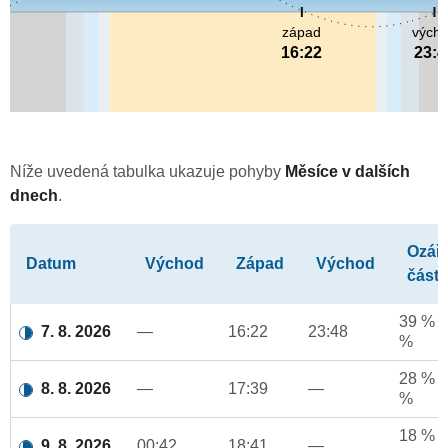
západ
vých
16:22
23:4
Níže uvedená tabulka ukazuje pohyby
Měsíce v dalších
dnech
.
Ozář
Datum
Východ
Západ
Východ
část
39 % a
7. 8. 2026
—
16:22
23:48
%
28 % a
8. 8. 2026
—
17:39
—
%
18 % a
9. 8. 2026
00:42
18:41
—