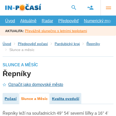
Přejít
na
hlavní
obsah
Úvod
Aktuálně
Radar
Předpověď
Numerický model
Převážně slunečno s letními teplotami
AKTUALITA:
Úvod
Předpověď počasí
Pardubický kraj
Řepníky
Slunce a měsíc
SLUNCE A MĚSÍC
Řepníky
Označit jako domovské město
Počasí
Slunce a Měsíc
Kvalita ovzduší
Řepníky leží na souřadnicích 49° 54' severní šířky a 16° 4'