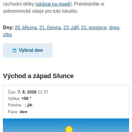
východní délky (
ukázat na mapě
). Prohlédněte si
astronomické údaje pro tuto lokalitu.
Dny:
20. března
,
21. června
,
23. září
,
21. prosince
,
dnes
,
zítra
Vybrat den
Východ a západ Slunce
Čas:
7. 8. 2026
12:37
Výška:
+56 °
Poloha:
jih
↓
Fáze:
den