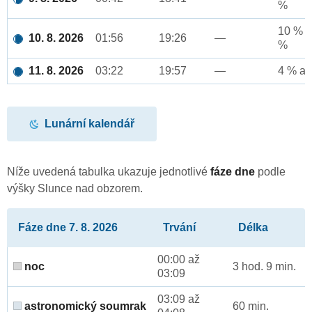
%
10 % a
10. 8. 2026
01:56
19:26
—
%
11. 8. 2026
03:22
19:57
—
4 % až
Lunární kalendář
Níže uvedená tabulka ukazuje jednotlivé
fáze dne
podle
výšky Slunce nad obzorem.
Fáze dne 7. 8. 2026
Trvání
Délka
00:00 až
noc
3 hod. 9 min.
03:09
03:09 až
astronomický soumrak
60 min.