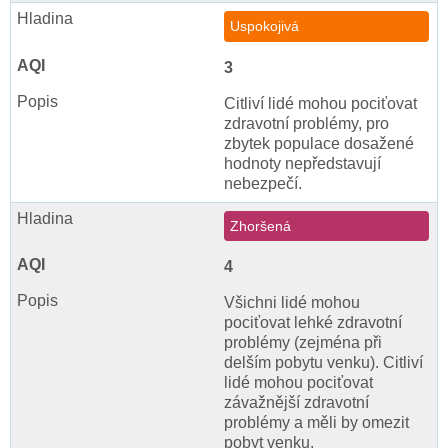
Uspokojivá
3
Citliví lidé mohou pociťovat
zdravotní problémy, pro
zbytek populace dosažené
hodnoty nepředstavují
nebezpečí.
Zhoršená
4
Všichni lidé mohou
pociťovat lehké zdravotní
problémy (zejména při
delším pobytu venku). Citliví
lidé mohou pociťovat
závažnější zdravotní
problémy a měli by omezit
pobyt venku.