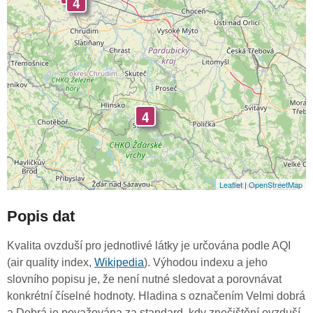
4
4
Leaflet
|
OpenStreetMap
Popis dat
Kvalita ovzduší pro jednotlivé látky je určována podle AQI
(air quality index,
Wikipedia
). Výhodou indexu a jeho
slovního popisu je, že není nutné sledovat a porovnávat
konkrétní číselné hodnoty. Hladina s označením Velmi dobrá
a Dobrá je považována za standard, kdy znečištění ovzduší