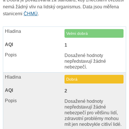
nemá žádný vliv na lidský organismus. Data jsou měřena
stanicemi
ČHMÚ
.
Velmi dobrá
1
Dosažené hodnoty
nepředstavují žádné
nebezpečí.
Dobrá
2
Dosažené hodnoty
nepředstavují žádné
nebezpečí pro většinu lidí,
zdravotní problémy mohou
mít jen neobvykle citliví lidé.