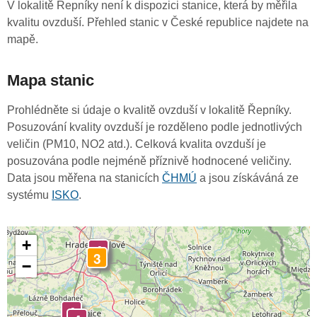
V lokalitě Řepníky není k dispozici stanice, která by měřila
kvalitu ovzduší. Přehled stanic v České republice najdete na
mapě.
Mapa stanic
Prohlédněte si údaje o kvalitě ovzduší v lokalitě Řepníky.
Posuzování kvality ovzduší je rozděleno podle jednotlivých
veličin (PM10, NO2 atd.). Celková kvalita ovzduší je
posuzována podle nejméně příznivě hodnocené veličiny.
Data jsou měřena na stanicích
ČHMÚ
a jsou získáváná ze
systému
ISKO
.
+
4
3
−
4