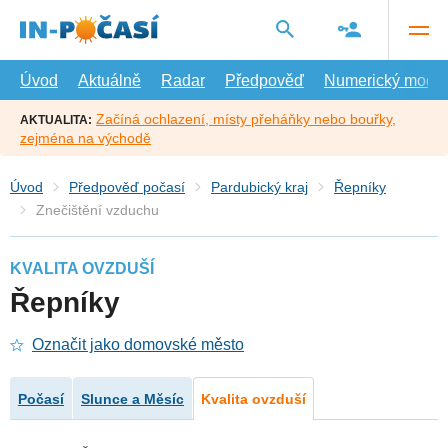
Přejít
na
hlavní
obsah
Úvod
Aktuálně
Radar
Předpověď
Numerický model
Začíná ochlazení, místy přeháňky nebo bouřky,
AKTUALITA:
zejména na východě
Úvod
Předpověď počasí
Pardubický kraj
Řepníky
Znečištění vzduchu
KVALITA OVZDUŠÍ
Řepníky
Označit jako domovské město
Počasí
Slunce a Měsíc
Kvalita ovzduší