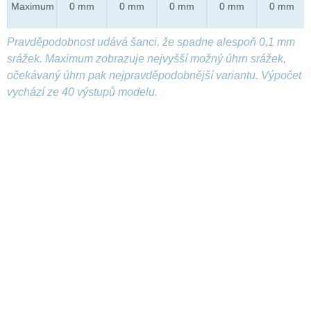
Maximum
0 mm
0 mm
0 mm
0 mm
0 mm
Pravděpodobnost udává šanci, že spadne alespoň 0,1 mm
srážek. Maximum zobrazuje nejvyšší možný úhrn srážek,
očekávaný úhrn pak nejpravděpodobnější variantu. Výpočet
vychází ze 40 výstupů modelu.