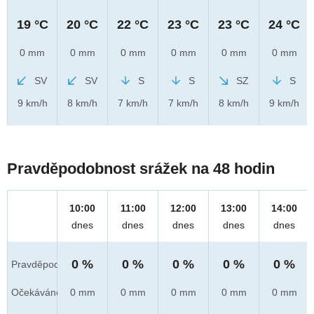
19 °C
20 °C
22 °C
23 °C
23 °C
24 °C
0 mm
0 mm
0 mm
0 mm
0 mm
0 mm
SV
SV
S
S
SZ
S
9 km/h
8 km/h
7 km/h
7 km/h
8 km/h
9 km/h
Pravděpodobnost srážek na 48 hodin
10:00
11:00
12:00
13:00
14:00
dnes
dnes
dnes
dnes
dnes
0 %
0 %
0 %
0 %
0 %
Pravděpod.
Očekáváno
0 mm
0 mm
0 mm
0 mm
0 mm