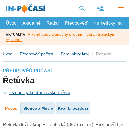
Přejít
na
hlavní
obsah
Úvod
Aktuálně
Radar
Předpověď
Numerický model
Víkend bude slunečný s letními, zítra i tropickými
AKTUALITA:
teplotami
Úvod
Předpověď počasí
Pardubický kraj
Řetůvka
PŘEDPOVĚĎ POČASÍ
Řetůvka
Označit jako domovské město
Počasí
Slunce a Měsíc
Kvalita ovzduší
Řetůvka leží v kraji Pardubický (387 m n. m.). Předpověď je