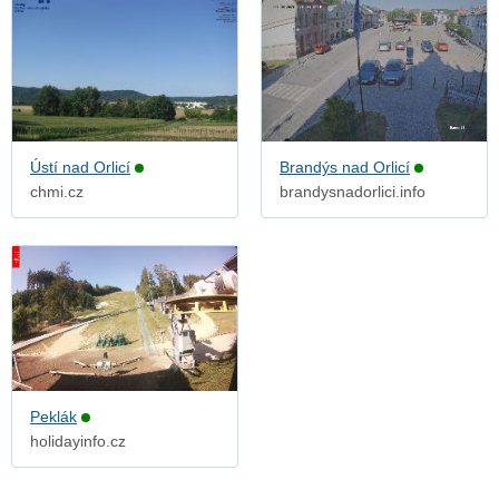
Ústí nad Orlicí
Brandýs nad Orlicí
chmi.cz
brandysnadorlici.info
Peklák
holidayinfo.cz