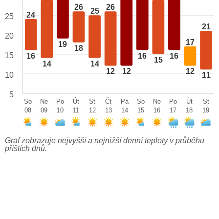
26
26
25
24
25
21
20
17
19
18
15
16
16
16
15
14
14
12
12
12
10
11
5
So
Ne
Po
Út
St
Čt
Pá
So
Ne
Po
Út
St
08
09
10
11
12
13
14
15
16
17
18
19
Graf zobrazuje nejvyšší a nejnižší denní teploty v průběhu
příštích dnů.