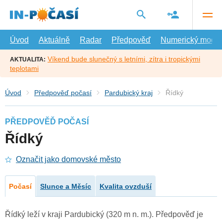
Přejít
na
hlavní
obsah
Úvod
Aktuálně
Radar
Předpověď
Numerický model
Víkend bude slunečný s letními, zítra i tropickými
AKTUALITA:
teplotami
Úvod
Předpověď počasí
Pardubický kraj
Řídký
PŘEDPOVĚĎ POČASÍ
Řídký
Označit jako domovské město
Počasí
Slunce a Měsíc
Kvalita ovzduší
Řídký leží v kraji Pardubický (320 m n. m.). Předpověď je