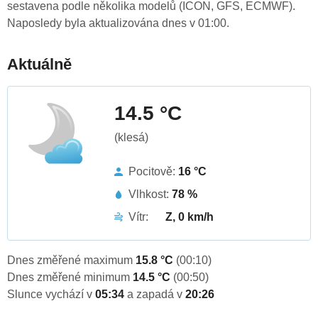
sestavena podle několika modelů (ICON, GFS, ECMWF).
Naposledy byla aktualizována dnes v 01:00.
Aktuálně
14.5 °C
(klesá)
Pocitově:
16 °C
Vlhkost:
78 %
Vítr:
Z, 0 km/h
Dnes změřené maximum
15.8 °C
(00:10)
Dnes změřené minimum
14.5 °C
(00:50)
Slunce vychází v
05:34
a zapadá v
20:26