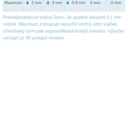
Maximum
2 mm
3 mm
0.9 mm
0 mm
0 mm
Pravděpodobnost udává šanci, že spadne alespoň 0,1 mm
srážek. Maximum zobrazuje nejvyšší možný úhrn srážek,
očekávaný úhrn pak nejpravděpodobnější variantu. Výpočet
vychází ze 40 výstupů modelu.