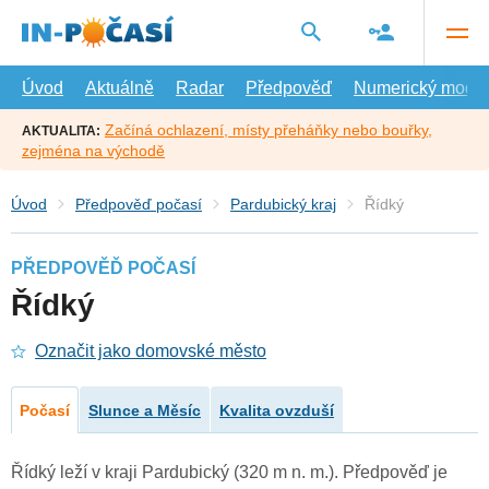
Přejít
na
hlavní
obsah
Úvod
Aktuálně
Radar
Předpověď
Numerický model
Začíná ochlazení, místy přeháňky nebo bouřky,
AKTUALITA:
zejména na východě
Úvod
Předpověď počasí
Pardubický kraj
Řídký
PŘEDPOVĚĎ POČASÍ
Řídký
Označit jako domovské město
Počasí
Slunce a Měsíc
Kvalita ovzduší
Řídký leží v kraji Pardubický (320 m n. m.). Předpověď je