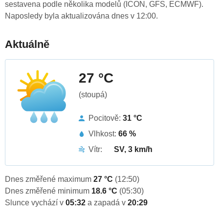
sestavena podle několika modelů (ICON, GFS, ECMWF).
Naposledy byla aktualizována dnes v 12:00.
Aktuálně
27 °C
(stoupá)
Pocitově:
31 °C
Vlhkost:
66 %
Vítr:
SV, 3 km/h
Dnes změřené maximum
27 °C
(12:50)
Dnes změřené minimum
18.6 °C
(05:30)
Slunce vychází v
05:32
a zapadá v
20:29