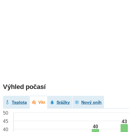
Výhled počasí
Teplota
Vítr
Srážky
Nový sníh
50
45
43
40
40