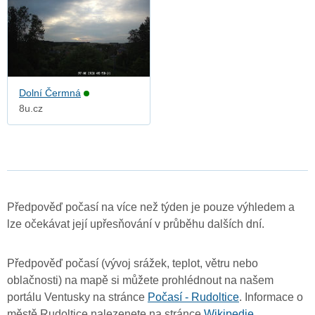
Dolní Čermná
8u.cz
Předpověď počasí na více než týden je pouze výhledem a
lze očekávat její upřesňování v průběhu dalších dní.
Předpověď počasí (vývoj srážek, teplot, větru nebo
oblačnosti) na mapě si můžete prohlédnout na našem
portálu Ventusky na stránce
Počasí - Rudoltice
. Informace o
městě Rudoltice nalezenete na stránce
Wikipedie
.