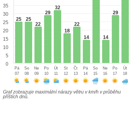
35
32
29
29
30
25
25
25
22
22
18
20
14
14
15
10
5
0
Pá
So
Ne
Po
Út
St
Čt
Pá
So
Ne
Po
Út
07
08
09
10
11
12
13
14
15
16
17
18
Graf zobrazuje maximální nárazy větru v km/h v průběhu
příštích dnů.