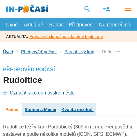
Přejít
na
hlavní
obsah
Úvod
Aktuálně
Radar
Předpověď
Numerický model
Převážně slunečno s letními teplotami
AKTUALITA:
Úvod
Předpověď počasí
Pardubický kraj
Rudoltice
PŘEDPOVĚĎ POČASÍ
Rudoltice
Označit jako domovské město
Počasí
Slunce a Měsíc
Kvalita ovzduší
Rudoltice leží v kraji Pardubický (369 m n. m.). Předpověď je
sestavena podle několika modelů (ICON, GFS, ECMWF).