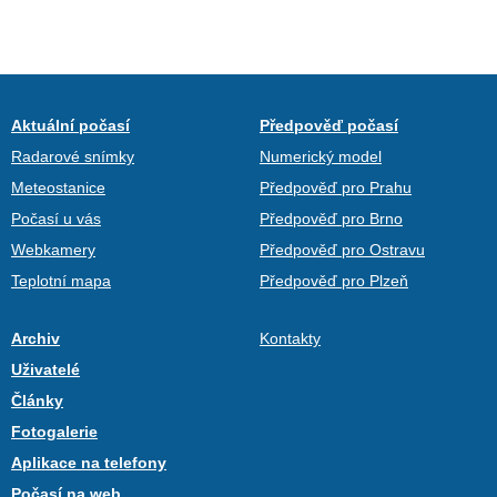
Aktuální počasí
Předpověď počasí
Radarové snímky
Numerický model
Meteostanice
Předpověď pro Prahu
Počasí u vás
Předpověď pro Brno
Webkamery
Předpověď pro Ostravu
Teplotní mapa
Předpověď pro Plzeň
Archiv
Kontakty
Uživatelé
Články
Fotogalerie
Aplikace na telefony
Počasí na web