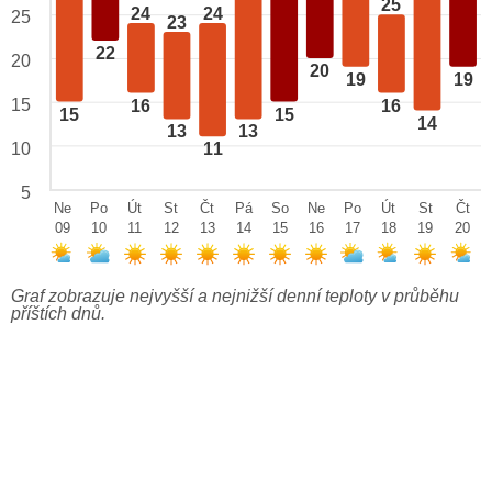
25
24
24
25
23
22
20
20
19
19
15
16
16
15
15
14
13
13
10
11
5
Ne
Po
Út
St
Čt
Pá
So
Ne
Po
Út
St
Čt
09
10
11
12
13
14
15
16
17
18
19
20
Graf zobrazuje nejvyšší a nejnižší denní teploty v průběhu
příštích dnů.