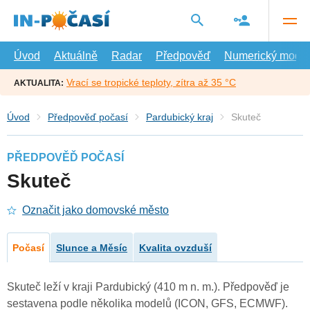
Přejít
na
hlavní
obsah
Úvod
Aktuálně
Radar
Předpověď
Numerický model
Vrací se tropické teploty, zítra až 35 °C
AKTUALITA:
Úvod
Předpověď počasí
Pardubický kraj
Skuteč
PŘEDPOVĚĎ POČASÍ
Skuteč
Označit jako domovské město
Počasí
Slunce a Měsíc
Kvalita ovzduší
Skuteč leží v kraji Pardubický (410 m n. m.). Předpověď je
sestavena podle několika modelů (ICON, GFS, ECMWF).