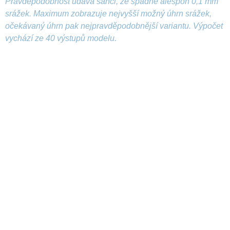
Pravděpodobnost udává šanci, že spadne alespoň 0,1 mm
srážek. Maximum zobrazuje nejvyšší možný úhrn srážek,
očekávaný úhrn pak nejpravděpodobnější variantu. Výpočet
vychází ze 40 výstupů modelu.