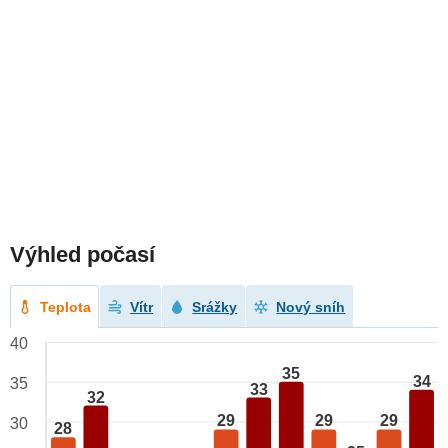
Výhled počasí
Teplota
Vítr
Srážky
Nový sníh
40
35
34
35
33
32
29
29
29
30
28