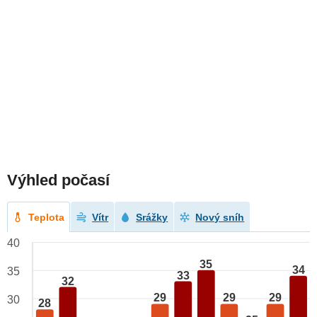
Výhled počasí
Teplota
Vítr
Srážky
Nový sníh
40
35
34
35
33
32
29
29
29
30
28