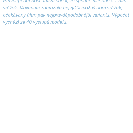
Pravděpodobnost udává šanci, že spadne alespoň 0,1 mm
srážek. Maximum zobrazuje nejvyšší možný úhrn srážek,
očekávaný úhrn pak nejpravděpodobnější variantu. Výpočet
vychází ze 40 výstupů modelu.