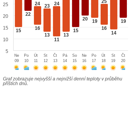
25
24
24
25
23
22
20
20
19
19
15
16
16
15
15
14
13
13
10
11
5
Ne
Po
Út
St
Čt
Pá
So
Ne
Po
Út
St
Čt
09
10
11
12
13
14
15
16
17
18
19
20
Graf zobrazuje nejvyšší a nejnižší denní teploty v průběhu
příštích dnů.