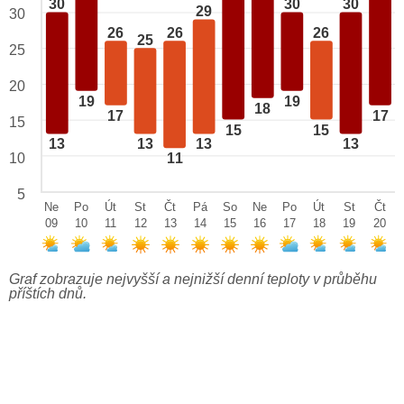
30
30
30
29
30
26
26
26
25
25
20
19
19
18
17
17
15
15
15
13
13
13
13
10
11
5
Ne
Po
Út
St
Čt
Pá
So
Ne
Po
Út
St
Čt
09
10
11
12
13
14
15
16
17
18
19
20
Graf zobrazuje nejvyšší a nejnižší denní teploty v průběhu
příštích dnů.