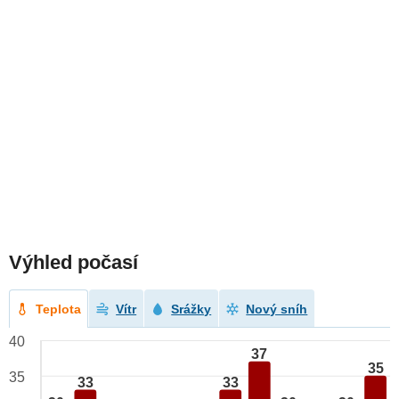
Výhled počasí
Teplota
Vítr
Srážky
Nový sníh
40
37
35
35
33
33