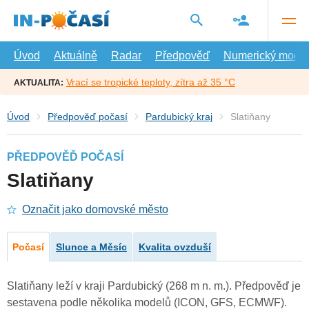
Přejít
na
hlavní
obsah
Úvod
Aktuálně
Radar
Předpověď
Numerický model
Vrací se tropické teploty, zítra až 35 °C
AKTUALITA:
Úvod
Předpověď počasí
Pardubický kraj
Slatiňany
PŘEDPOVĚĎ POČASÍ
Slatiňany
Označit jako domovské město
Počasí
Slunce a Měsíc
Kvalita ovzduší
Slatiňany leží v kraji Pardubický (268 m n. m.). Předpověď je
sestavena podle několika modelů (ICON, GFS, ECMWF).