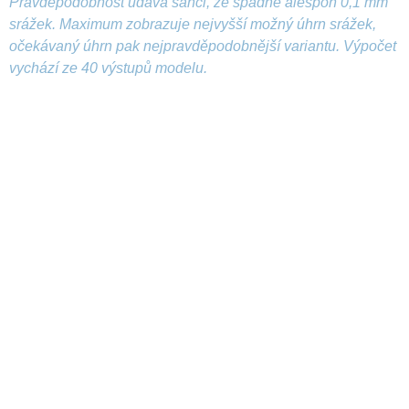
Pravděpodobnost udává šanci, že spadne alespoň 0,1 mm
srážek. Maximum zobrazuje nejvyšší možný úhrn srážek,
očekávaný úhrn pak nejpravděpodobnější variantu. Výpočet
vychází ze 40 výstupů modelu.