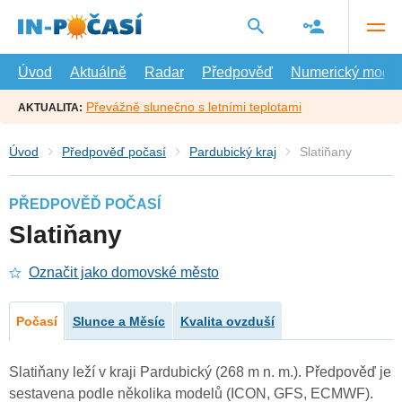
Přejít
na
hlavní
obsah
Úvod
Aktuálně
Radar
Předpověď
Numerický model
Převážně slunečno s letními teplotami
AKTUALITA:
Úvod
Předpověď počasí
Pardubický kraj
Slatiňany
PŘEDPOVĚĎ POČASÍ
Slatiňany
Označit jako domovské město
Počasí
Slunce a Měsíc
Kvalita ovzduší
Slatiňany leží v kraji Pardubický (268 m n. m.). Předpověď je
sestavena podle několika modelů (ICON, GFS, ECMWF).