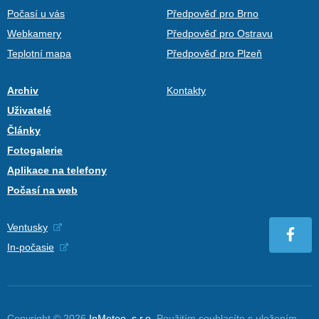
Počasí u vás
Předpověď pro Brno
Webkamery
Předpověď pro Ostravu
Teplotní mapa
Předpověď pro Plzeň
Archiv
Kontakty
Uživatelé
Články
Fotogalerie
Aplikace na telefony
Počasí na web
Ventusky
In-počasie
Copyright © 2026
InMeteo, s.r.o.
Použitím souhlasíte s uložením