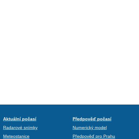
Aktuální počasí
Předpověď počasí
Radarové snímky
Numerický model
Meteostanice
Předpověď pro Prahu