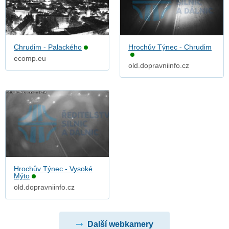
Chrudim - Palackého
Hrochův Týnec - Chrudim
ecomp.eu
old.dopravniinfo.cz
Hrochův Týnec - Vysoké
Mýto
old.dopravniinfo.cz
Další webkamery