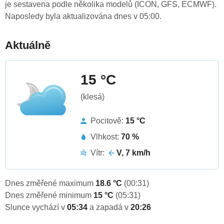
je sestavena podle několika modelů (ICON, GFS, ECMWF).
Naposledy byla aktualizována dnes v 05:00.
Aktuálně
15 °C
(klesá)
Pocitově:
15 °C
Vlhkost:
70 %
Vítr:
V, 7 km/h
Dnes změřené maximum
18.6 °C
(00:31)
Dnes změřené minimum
15 °C
(05:31)
Slunce vychází v
05:34
a zapadá v
20:26