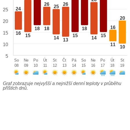
26
26
25
24
25
20
20
16
18
18
18
15
16
15
15
15
14
14
13
10
11
10
5
So
Ne
Po
Út
St
Čt
Pá
So
Ne
Po
Út
St
08
09
10
11
12
13
14
15
16
17
18
19
Graf zobrazuje nejvyšší a nejnižší denní teploty v průběhu
příštích dnů.