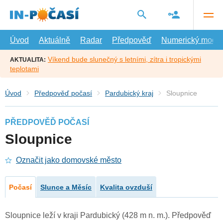
Přejít
na
hlavní
obsah
Úvod
Aktuálně
Radar
Předpověď
Numerický model
Víkend bude slunečný s letními, zítra i tropickými
AKTUALITA:
teplotami
Úvod
Předpověď počasí
Pardubický kraj
Sloupnice
PŘEDPOVĚĎ POČASÍ
Sloupnice
Označit jako domovské město
Počasí
Slunce a Měsíc
Kvalita ovzduší
Sloupnice leží v kraji Pardubický (428 m n. m.). Předpověď