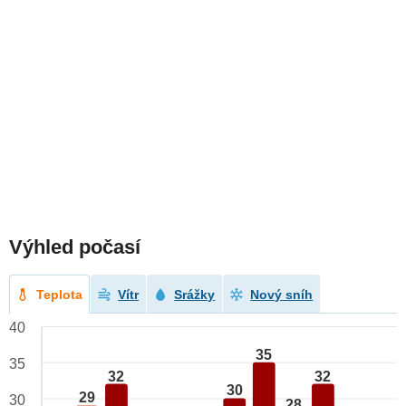
Výhled počasí
Teplota
Vítr
Srážky
Nový sníh
40
35
35
32
32
30
29
30
28