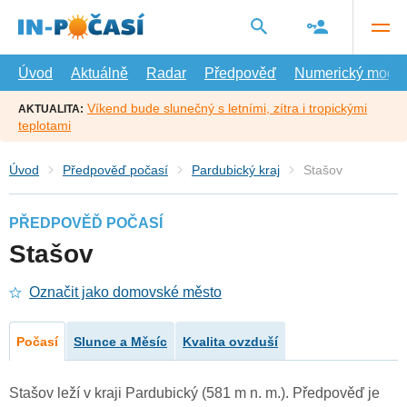
Přejít
na
hlavní
obsah
Úvod
Aktuálně
Radar
Předpověď
Numerický model
Víkend bude slunečný s letními, zítra i tropickými
AKTUALITA:
teplotami
Úvod
Předpověď počasí
Pardubický kraj
Stašov
PŘEDPOVĚĎ POČASÍ
Stašov
Označit jako domovské město
Počasí
Slunce a Měsíc
Kvalita ovzduší
Stašov leží v kraji Pardubický (581 m n. m.). Předpověď je