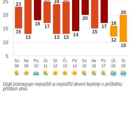
24
25
23
20
20
20
16
18
17
17
15
15
15
14
13
13
13
12
10
10
5
So
Ne
Po
Út
St
Čt
Pá
So
Ne
Po
Út
St
08
09
10
11
12
13
14
15
16
17
18
19
Graf zobrazuje nejvyšší a nejnižší denní teploty v průběhu
příštích dnů.