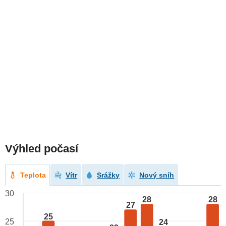
Výhled počasí
Teplota
Vítr
Srážky
Nový sníh
30
28
28
27
25
25
24