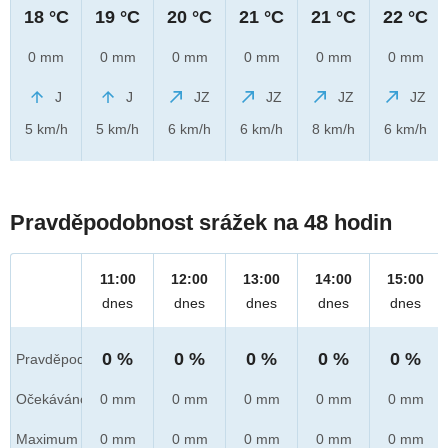
18 °C
19 °C
20 °C
21 °C
21 °C
22 °C
0 mm
0 mm
0 mm
0 mm
0 mm
0 mm
J
J
JZ
JZ
JZ
JZ
5 km/h
5 km/h
6 km/h
6 km/h
8 km/h
6 km/h
Pravděpodobnost srážek na 48 hodin
11:00
12:00
13:00
14:00
15:00
dnes
dnes
dnes
dnes
dnes
0 %
0 %
0 %
0 %
0 %
Pravděpod.
Očekáváno
0 mm
0 mm
0 mm
0 mm
0 mm
Maximum
0 mm
0 mm
0 mm
0 mm
0 mm