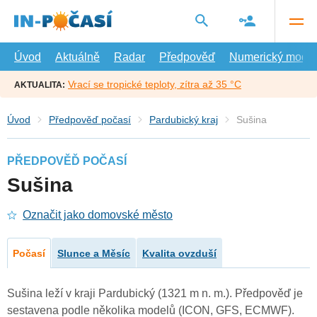
Přejít
na
hlavní
obsah
Úvod
Aktuálně
Radar
Předpověď
Numerický model
Vrací se tropické teploty, zítra až 35 °C
AKTUALITA:
Úvod
Předpověď počasí
Pardubický kraj
Sušina
PŘEDPOVĚĎ POČASÍ
Sušina
Označit jako domovské město
Počasí
Slunce a Měsíc
Kvalita ovzduší
Sušina leží v kraji Pardubický (1321 m n. m.). Předpověď je
sestavena podle několika modelů (ICON, GFS, ECMWF).