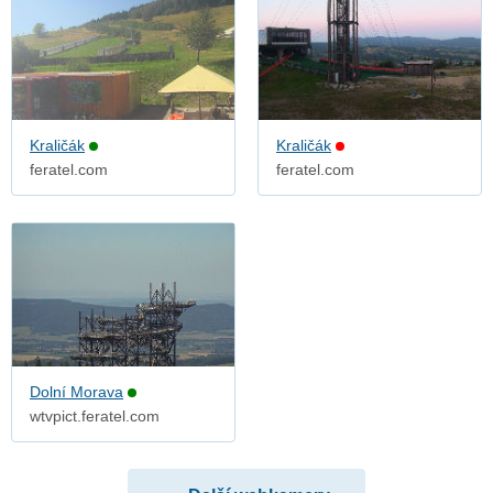
Kraličák
Kraličák
feratel.com
feratel.com
Dolní Morava
wtvpict.feratel.com