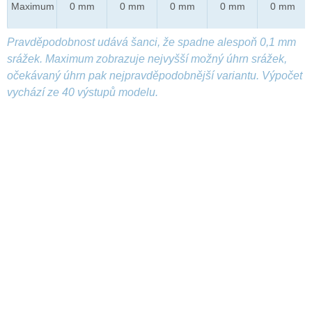
Maximum
0 mm
0 mm
0 mm
0 mm
0 mm
Pravděpodobnost udává šanci, že spadne alespoň 0,1 mm
srážek. Maximum zobrazuje nejvyšší možný úhrn srážek,
očekávaný úhrn pak nejpravděpodobnější variantu. Výpočet
vychází ze 40 výstupů modelu.