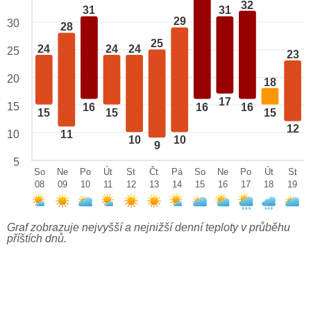
32
31
31
29
30
28
25
24
24
24
25
23
20
18
17
15
16
16
16
15
15
15
12
10
11
10
10
9
5
So
Ne
Po
Út
St
Čt
Pá
So
Ne
Po
Út
St
08
09
10
11
12
13
14
15
16
17
18
19
Graf zobrazuje nejvyšší a nejnižší denní teploty v průběhu
příštích dnů.