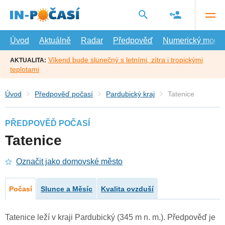
Přejít
na
hlavní
obsah
Úvod
Aktuálně
Radar
Předpověď
Numerický model
Víkend bude slunečný s letními, zítra i tropickými
AKTUALITA:
teplotami
Úvod
Předpověď počasí
Pardubický kraj
Tatenice
PŘEDPOVĚĎ POČASÍ
Tatenice
Označit jako domovské město
Počasí
Slunce a Měsíc
Kvalita ovzduší
Tatenice leží v kraji Pardubický (345 m n. m.). Předpověď je