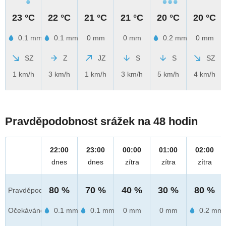
23 °C
22 °C
21 °C
21 °C
20 °C
20 °C
0.1 mm
0.1 mm
0 mm
0 mm
0.2 mm
0 mm
SZ
Z
JZ
S
S
SZ
1 km/h
3 km/h
1 km/h
3 km/h
5 km/h
4 km/h
Pravděpodobnost srážek na 48 hodin
22:00
23:00
00:00
01:00
02:00
dnes
dnes
zítra
zítra
zítra
80 %
70 %
40 %
30 %
80 %
Pravděpod.
Očekáváno
0.1 mm
0.1 mm
0 mm
0 mm
0.2 mm