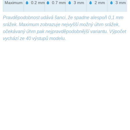
Maximum
0.2 mm
0.7 mm
3 mm
2 mm
3 mm
Pravděpodobnost udává šanci, že spadne alespoň 0,1 mm
srážek. Maximum zobrazuje nejvyšší možný úhrn srážek,
očekávaný úhrn pak nejpravděpodobnější variantu. Výpočet
vychází ze 40 výstupů modelu.