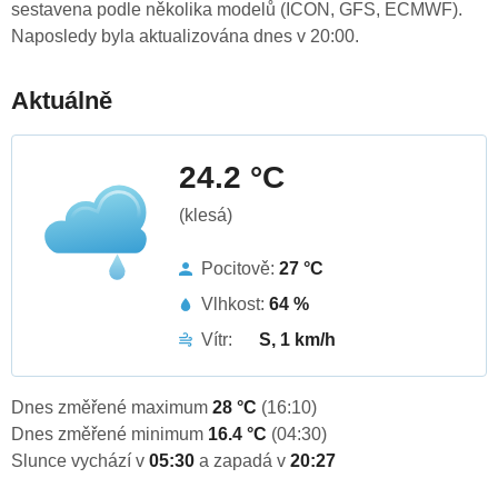
sestavena podle několika modelů (ICON, GFS, ECMWF).
Naposledy byla aktualizována dnes v 20:00.
Aktuálně
24.2 °C
(klesá)
Pocitově:
27 °C
Vlhkost:
64 %
Vítr:
S, 1 km/h
Dnes změřené maximum
28 °C
(16:10)
Dnes změřené minimum
16.4 °C
(04:30)
Slunce vychází v
05:30
a zapadá v
20:27