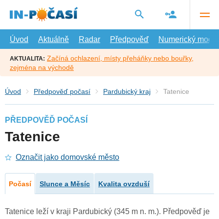
Přejít
na
hlavní
obsah
Úvod
Aktuálně
Radar
Předpověď
Numerický model
Začíná ochlazení, místy přeháňky nebo bouřky,
AKTUALITA:
zejména na východě
Úvod
Předpověď počasí
Pardubický kraj
Tatenice
PŘEDPOVĚĎ POČASÍ
Tatenice
Označit jako domovské město
Počasí
Slunce a Měsíc
Kvalita ovzduší
Tatenice leží v kraji Pardubický (345 m n. m.). Předpověď je