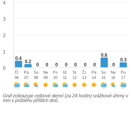
4
3
2
1
0.6
0.4
0.3
0.2
0
0
0
0
0
0
0
0
0
Čt
Pá
So
Ne
Po
Út
St
Čt
Pá
So
Ne
Po
06
07
08
09
10
11
12
13
14
15
16
17
Graf zobrazuje celkové denní (za 24 hodin) srážkové úhrny v
mm v průběhu příštích dnů.