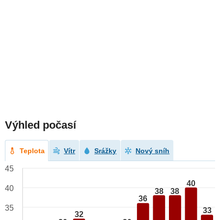
Výhled počasí
Teplota
Vítr
Srážky
Nový sníh
45
40
40
38
38
36
35
33
32