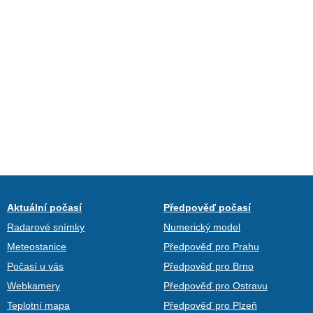
Aktuální počasí
Předpověď počasí
Radarové snímky
Numerický model
Meteostanice
Předpověď pro Prahu
Počasí u vás
Předpověď pro Brno
Webkamery
Předpověď pro Ostravu
Teplotní mapa
Předpověď pro Plzeň