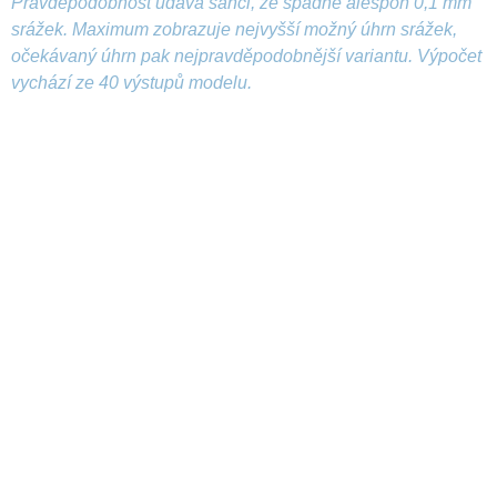
Pravděpodobnost udává šanci, že spadne alespoň 0,1 mm
srážek. Maximum zobrazuje nejvyšší možný úhrn srážek,
očekávaný úhrn pak nejpravděpodobnější variantu. Výpočet
vychází ze 40 výstupů modelu.