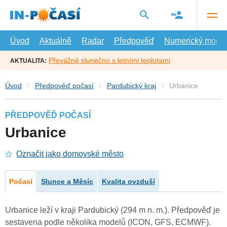
Přejít
na
hlavní
obsah
Úvod
Aktuálně
Radar
Předpověď
Numerický model
Převážně slunečno s letními teplotami
AKTUALITA:
Úvod
Předpověď počasí
Pardubický kraj
Urbanice
PŘEDPOVĚĎ POČASÍ
Urbanice
Označit jako domovské město
Počasí
Slunce a Měsíc
Kvalita ovzduší
Urbanice leží v kraji Pardubický (294 m n. m.). Předpověď je
sestavena podle několika modelů (ICON, GFS, ECMWF).