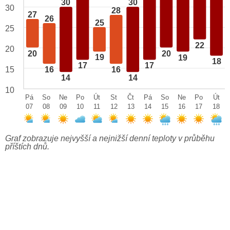
30
30
30
28
27
26
25
25
22
20
20
20
19
19
18
17
17
15
16
16
14
14
10
Pá
So
Ne
Po
Út
St
Čt
Pá
So
Ne
Po
Út
07
08
09
10
11
12
13
14
15
16
17
18
Graf zobrazuje nejvyšší a nejnižší denní teploty v průběhu
příštích dnů.