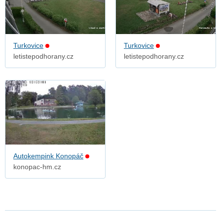
Turkovice
Turkovice
letistepodhorany.cz
letistepodhorany.cz
Autokempink Konopáč
konopac-hm.cz