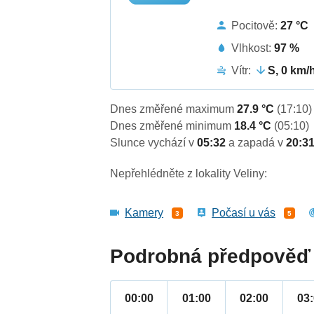
Pocitově:
27 °C
Vlhkost:
97 %
Vítr:
S, 0 km/
Dnes změřené maximum
27.9 °C
(17:10)
Dnes změřené minimum
18.4 °C
(05:10)
Slunce vychází v
05:32
a zapadá v
20:3
Nepřehlédněte z lokality Veliny:
Kamery
Počasí u vás
3
5
Podrobná předpověď 
00:00
01:00
02:00
03