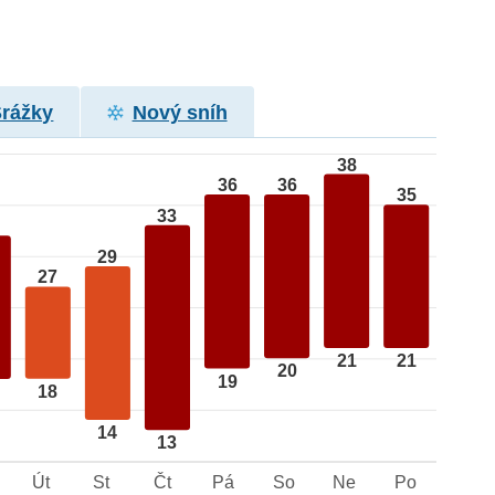
Srážky
Nový sníh
38
36
36
35
33
29
27
21
21
20
19
18
14
13
Út
St
Čt
Pá
So
Ne
Po