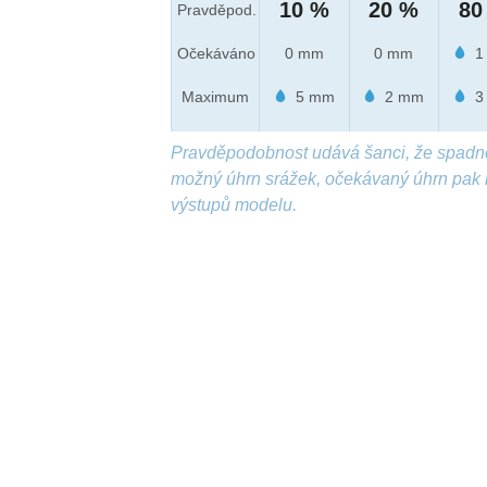
10 %
20 %
80
Pravděpod.
Očekáváno
0 mm
0 mm
1
Maximum
5 mm
2 mm
3
Pravděpodobnost udává šanci, že spadn
možný úhrn srážek, očekávaný úhrn pak 
výstupů modelu.