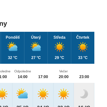
dny
Pondělí
Úterý
Středa
Čtvrtek
32 °C
27 °C
29 °C
33 °C
oledne
Odpoledne
Večer
1:00
14:00
17:00
20:00
23:00