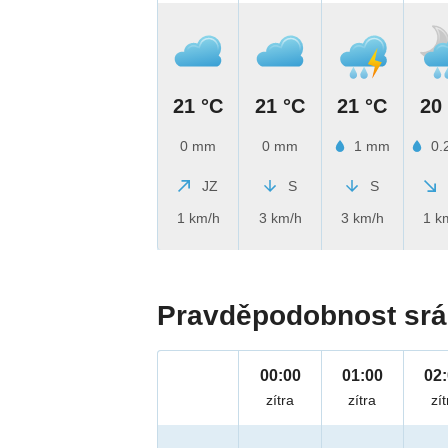
21 °C
21 °C
21 °C
20
0 mm
0 mm
1 mm
0.
JZ
S
S
1 km/h
3 km/h
3 km/h
1 k
Pravděpodobnost srá
00:00
01:00
02
zítra
zítra
zít