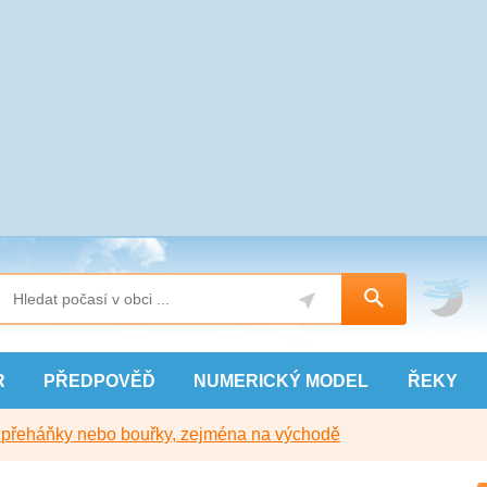
R
PŘEDPOVĚĎ
NUMERICKÝ
MODEL
ŘEKY
y přeháňky nebo bouřky, zejména na východě