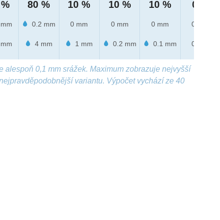
 %
80 %
10 %
10 %
10 %
0 %
 mm
0.2 mm
0 mm
0 mm
0 mm
0 mm
 mm
4 mm
1 mm
0.2 mm
0.1 mm
0 mm
e alespoň 0,1 mm srážek. Maximum zobrazuje nejvyšší
nejpravděpodobnější variantu. Výpočet vychází ze 40