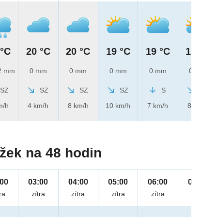
 °C
20 °C
20 °C
19 °C
19 °C
19 °C
2 mm
0 mm
0 mm
0 mm
0 mm
0 mm
SZ
SZ
SZ
SZ
S
SZ
m/h
4 km/h
8 km/h
10 km/h
7 km/h
8 km/h
žek na 48 hodin
:00
03:00
04:00
05:00
06:00
07:00
ra
zítra
zítra
zítra
zítra
zítra