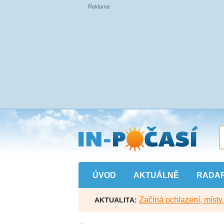
Přejít
na
hlavní
obsah
ÚVOD
AKTUÁLNĚ
RADA
Začíná ochlazení, míst
AKTUALITA: