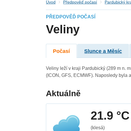
Úvod
Předpověď počasí
Pardubický kr
PŘEDPOVĚĎ POČASÍ
Veliny
Počasí
Slunce a Měsíc
Veliny leží v kraji Pardubický (289 m n.
(ICON, GFS, ECMWF). Naposledy byla ak
Aktuálně
21.9 °C
(klesá)