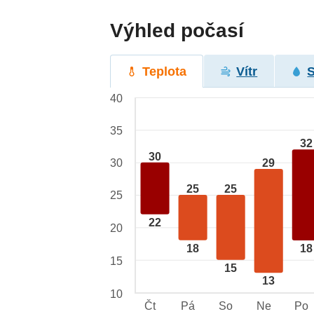
Výhled počasí
Teplota
Vítr
40
35
32
30
29
30
25
25
25
22
20
18
18
15
15
13
10
Čt
Pá
So
Ne
Po