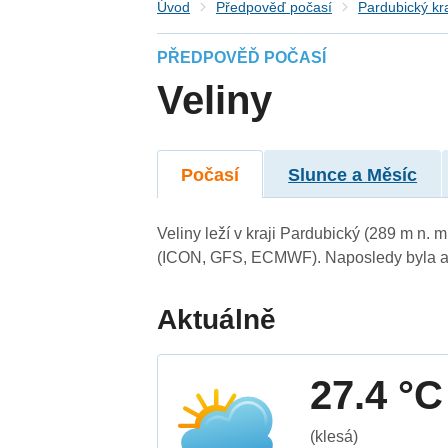
Úvod
Předpověď počasí
Pardubický kr
PŘEDPOVĚĎ POČASÍ
Veliny
Počasí
Slunce a Měsíc
Veliny leží v kraji Pardubický (289 m n.
(ICON, GFS, ECMWF). Naposledy byla ak
Aktuálně
27.4 °C
(klesá)