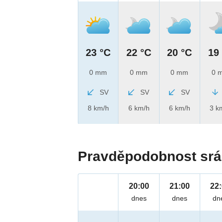
23 °C
22 °C
20 °C
19
0 mm
0 mm
0 mm
0 
SV
SV
SV
8 km/h
6 km/h
6 km/h
3 k
Pravděpodobnost srá
20:00
21:00
22
dnes
dnes
dn