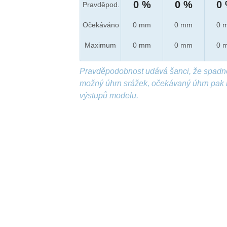
0 %
0 %
0
Pravděpod.
Očekáváno
0 mm
0 mm
0 
Maximum
0 mm
0 mm
0 
Pravděpodobnost udává šanci, že spadn
možný úhrn srážek, očekávaný úhrn pak 
výstupů modelu.