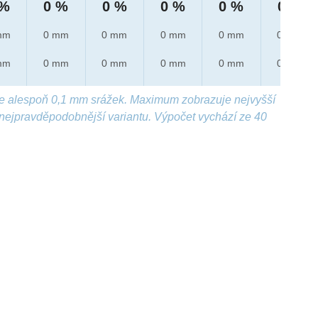
 %
0 %
0 %
0 %
0 %
0 %
mm
0 mm
0 mm
0 mm
0 mm
0 mm
mm
0 mm
0 mm
0 mm
0 mm
0 mm
e alespoň 0,1 mm srážek. Maximum zobrazuje nejvyšší
nejpravděpodobnější variantu. Výpočet vychází ze 40