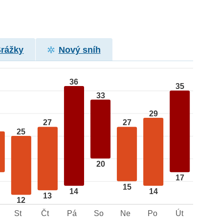
Srážky
Nový sníh
36
35
33
29
27
27
25
20
17
15
14
14
13
12
St
Čt
Pá
So
Ne
Po
Út