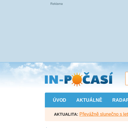
Přejít
na
hlavní
obsah
ÚVOD
AKTUÁLNĚ
RADA
Převážně slunečno s let
AKTUALITA: