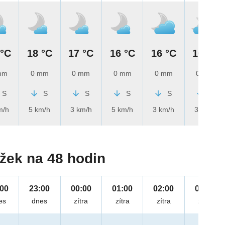
 °C
18 °C
17 °C
16 °C
16 °C
16 °C
mm
0 mm
0 mm
0 mm
0 mm
0 mm
S
S
S
S
S
S
m/h
5 km/h
3 km/h
5 km/h
3 km/h
3 km/h
žek na 48 hodin
:00
23:00
00:00
01:00
02:00
03:00
es
dnes
zítra
zítra
zítra
zítra