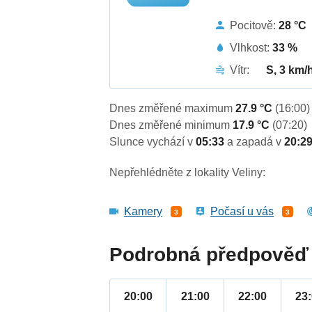
Pocitově:
28 °C
Vlhkost:
33 %
Vítr:
S, 3 km/
Dnes změřené maximum
27.9 °C
(16:00)
Dnes změřené minimum
17.9 °C
(07:20)
Slunce vychází v
05:33
a zapadá v
20:2
Nepřehlédněte z lokality Veliny:
Kamery
Počasí u vás
3
3
Podrobná předpověď 
20:00
21:00
22:00
23