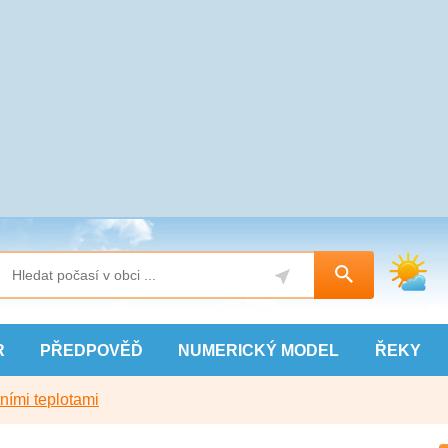
R
PŘEDPOVĚĎ
NUMERICKÝ
MODEL
ŘEKY
ními teplotami