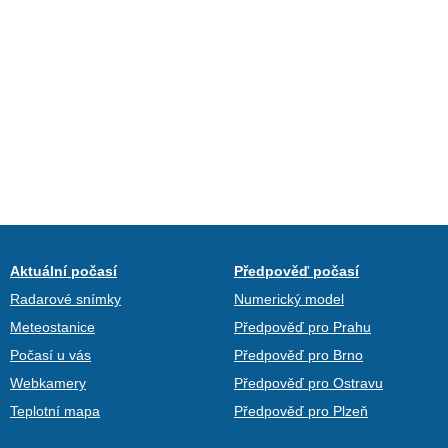
Aktuální počasí
Předpověď počasí
Radarové snímky
Numerický model
Meteostanice
Předpověď pro Prahu
Počasí u vás
Předpověď pro Brno
Webkamery
Předpověď pro Ostravu
Teplotní mapa
Předpověď pro Plzeň