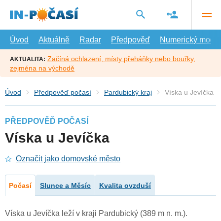
Přejít
na
hlavní
obsah
Úvod
Aktuálně
Radar
Předpověď
Numerický model
Začíná ochlazení, místy přeháňky nebo bouřky,
AKTUALITA:
zejména na východě
Úvod
Předpověď počasí
Pardubický kraj
Víska u Jevíčka
PŘEDPOVĚĎ POČASÍ
Víska u Jevíčka
Označit jako domovské město
Počasí
Slunce a Měsíc
Kvalita ovzduší
Víska u Jevíčka leží v kraji Pardubický (389 m n. m.).