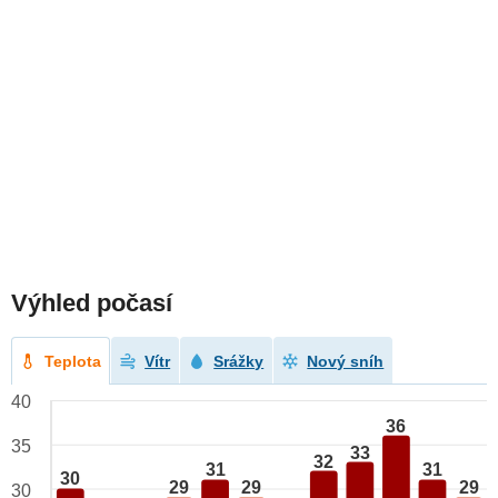
Výhled počasí
Teplota
Vítr
Srážky
Nový sníh
40
36
35
33
32
31
31
30
29
29
29
30