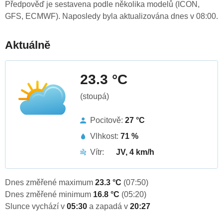
Předpověď je sestavena podle několika modelů (ICON,
GFS, ECMWF). Naposledy byla aktualizována dnes v 08:00.
Aktuálně
23.3 °C
(stoupá)
Pocitově:
27 °C
Vlhkost:
71 %
Vítr:
JV, 4 km/h
Dnes změřené maximum
23.3 °C
(07:50)
Dnes změřené minimum
16.8 °C
(05:20)
Slunce vychází v
05:30
a zapadá v
20:27