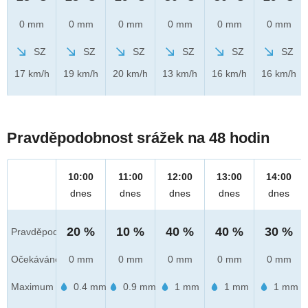
0 mm
0 mm
0 mm
0 mm
0 mm
0 mm
SZ
SZ
SZ
SZ
SZ
SZ
17 km/h
19 km/h
20 km/h
13 km/h
16 km/h
16 km/h
Pravděpodobnost srážek na 48 hodin
10:00
11:00
12:00
13:00
14:00
dnes
dnes
dnes
dnes
dnes
20 %
10 %
40 %
40 %
30 %
Pravděpod.
Očekáváno
0 mm
0 mm
0 mm
0 mm
0 mm
Maximum
0.4 mm
0.9 mm
1 mm
1 mm
1 mm