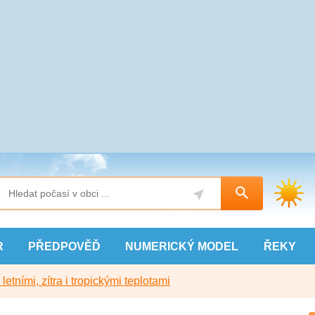
R
PŘEDPOVĚĎ
NUMERICKÝ
MODEL
ŘEKY
etními, zítra i tropickými teplotami