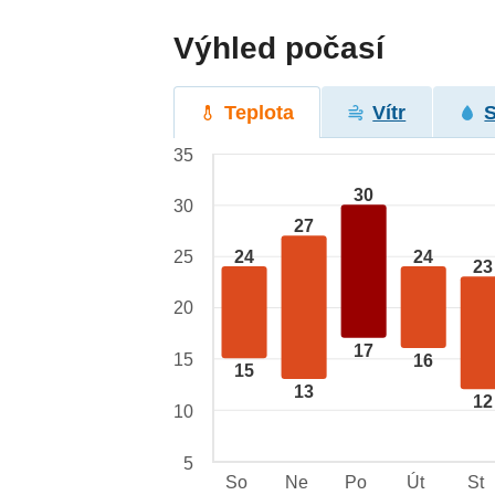
Výhled počasí
Teplota
Vítr
35
30
30
27
24
24
25
23
20
17
15
16
15
13
12
10
5
So
Ne
Po
Út
St