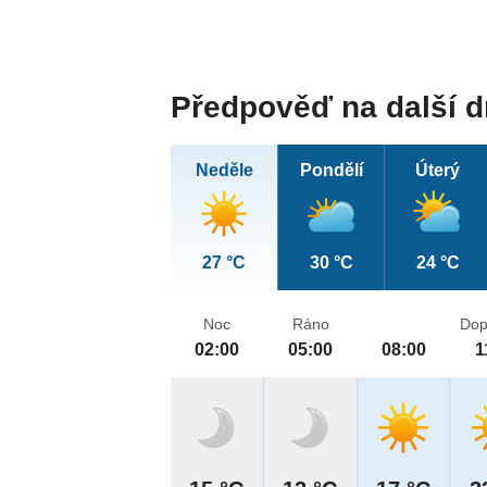
Předpověď na další 
Neděle
Pondělí
Úterý
27 °C
30 °C
24 °C
Noc
Ráno
Dop
02:00
05:00
08:00
1