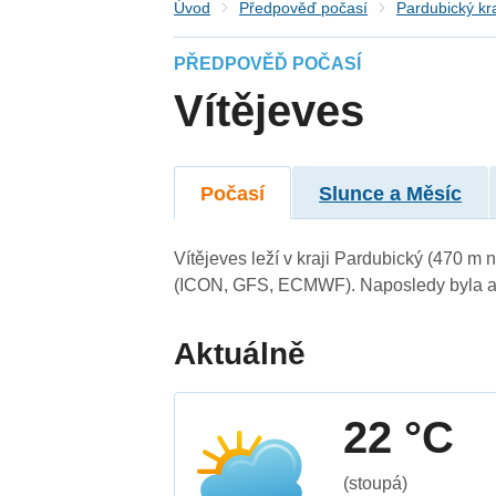
Úvod
Předpověď počasí
Pardubický kr
PŘEDPOVĚĎ POČASÍ
Vítějeves
Počasí
Slunce a Měsíc
Vítějeves leží v kraji Pardubický (470 m
(ICON, GFS, ECMWF). Naposledy byla ak
Aktuálně
22 °C
(stoupá)