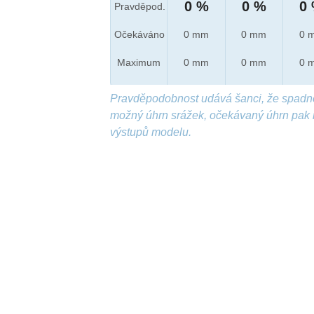
0 %
0 %
0
Pravděpod.
Očekáváno
0 mm
0 mm
0 
Maximum
0 mm
0 mm
0 
Pravděpodobnost udává šanci, že spadn
možný úhrn srážek, očekávaný úhrn pak 
výstupů modelu.