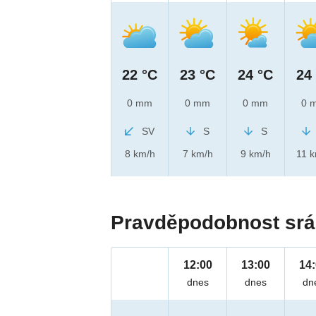
22 °C
23 °C
24 °C
24
0 mm
0 mm
0 mm
0 
SV
S
S
8 km/h
7 km/h
9 km/h
11 
Pravděpodobnost srá
12:00
13:00
14
dnes
dnes
dn