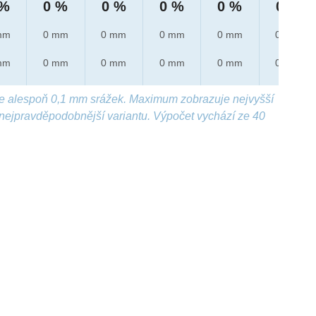
 %
0 %
0 %
0 %
0 %
0 %
mm
0 mm
0 mm
0 mm
0 mm
0 mm
mm
0 mm
0 mm
0 mm
0 mm
0 mm
e alespoň 0,1 mm srážek. Maximum zobrazuje nejvyšší
nejpravděpodobnější variantu. Výpočet vychází ze 40