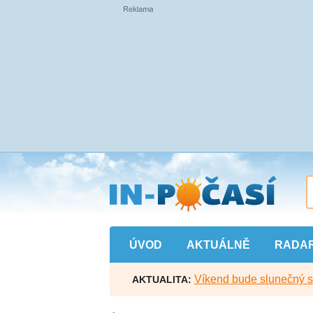
Přejít
na
hlavní
obsah
ÚVOD
AKTUÁLNĚ
RADA
Víkend bude slunečný s l
AKTUALITA: