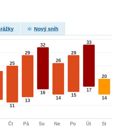
Srážky
Nový sníh
33
32
29
29
26
25
20
17
16
15
14
14
13
11
Čt
Pá
So
Ne
Po
Út
St