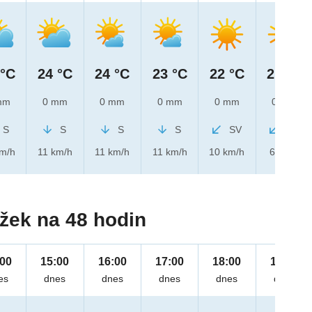
 °C
24 °C
24 °C
23 °C
22 °C
21 °C
mm
0 mm
0 mm
0 mm
0 mm
0 mm
S
S
S
S
SV
SV
km/h
11 km/h
11 km/h
11 km/h
10 km/h
6 km/h
žek na 48 hodin
:00
15:00
16:00
17:00
18:00
19:00
es
dnes
dnes
dnes
dnes
dnes