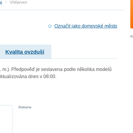
aj
Vítějeves
Označit jako domovské město
Kvalita ovzduší
 n. m.). Předpověď je sestavena podle několika modelů
tualizována dnes v 08:00.