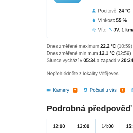
Pocitově:
24 °C
Vlhkost:
55 %
Vítr:
JV, 1 km
Dnes změřené maximum
22.2 °C
(10:59)
Dnes změřené minimum
12.1 °C
(02:59)
Slunce vychází v
05:34
a zapadá v
20:2
Nepřehlédněte z lokality Vítějeves:
Kamery
Počasí u vás
7
1
Podrobná předpověď 
12:00
13:00
14:00
15