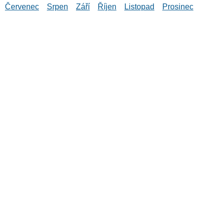
Červenec
Srpen
Září
Říjen
Listopad
Prosinec