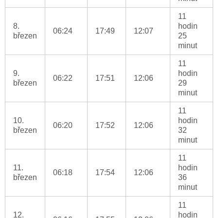
11
8.
hodin
06:24
17:49
12:07
březen
25
minut
11
9.
hodin
06:22
17:51
12:06
březen
29
minut
11
10.
hodin
06:20
17:52
12:06
březen
32
minut
11
11.
hodin
06:18
17:54
12:06
březen
36
minut
11
12.
hodin