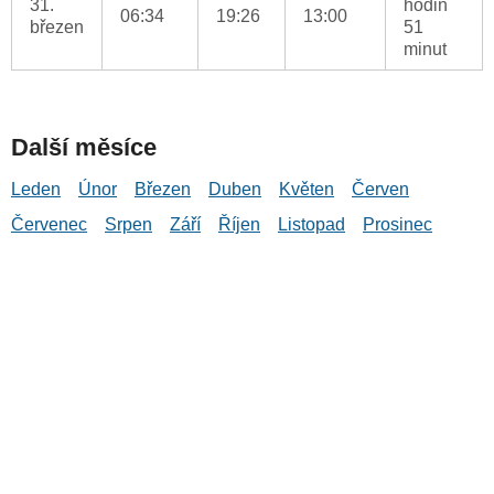
31.
hodin
06:34
19:26
13:00
březen
51
minut
Další měsíce
Leden
Únor
Březen
Duben
Květen
Červen
Červenec
Srpen
Září
Říjen
Listopad
Prosinec