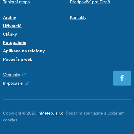
Teplotní mapa
Předpověď pro Plzeň
Archiv
Kontakty
Uživatelé
Články
Fotogalerie
Aplikace na telefony
Počasí na web
Ventusky
In-počasie
Copyright © 2026
InMeteo, s.r.o.
Použitím souhlasíte s uložením
cookies
.