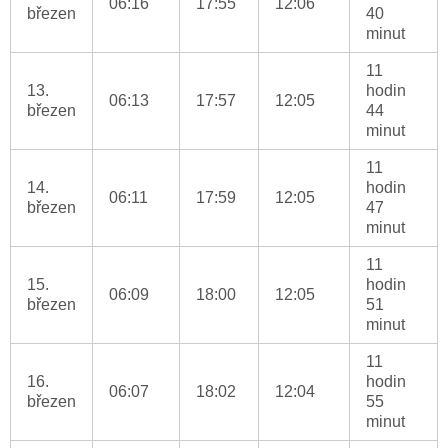
06:16
17:55
12:06
březen
40
minut
11
13.
hodin
06:13
17:57
12:05
březen
44
minut
11
14.
hodin
06:11
17:59
12:05
březen
47
minut
11
15.
hodin
06:09
18:00
12:05
březen
51
minut
11
16.
hodin
06:07
18:02
12:04
březen
55
minut