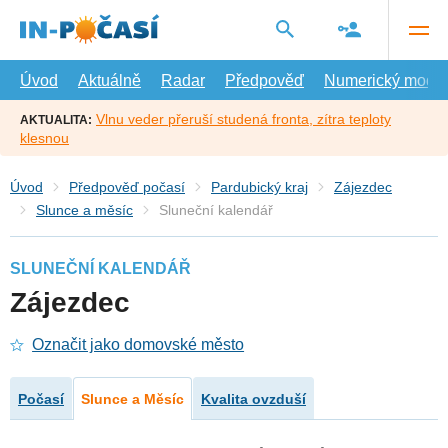
Přejít
na
hlavní
obsah
Úvod
Aktuálně
Radar
Předpověď
Numerický model
Vlnu veder přeruší studená fronta, zítra teploty
AKTUALITA:
klesnou
Úvod
Předpověď počasí
Pardubický kraj
Zájezdec
Slunce a měsíc
Sluneční kalendář
SLUNEČNÍ KALENDÁŘ
Zájezdec
Označit jako domovské město
Počasí
Slunce a Měsíc
Kvalita ovzduší