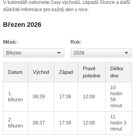
V kalendáři naleznete časy východů, západů Slunce a další
důležité informace pro každý den v roce.
Březen 2026
Měsíc:
Rok:
Pravé
Délka
Datum
Východ
Západ
poledne
dne
10
1.
hodin
06:39
17:38
12:08
březen
59
minut
11
2.
06:37
17:39
12:08
hodin 3
březen
minut