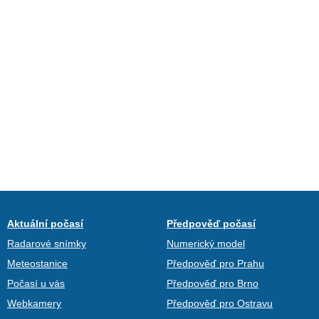
Aktuální počasí
Předpověď počasí
Radarové snímky
Numerický model
Meteostanice
Předpověď pro Prahu
Počasí u vás
Předpověď pro Brno
Webkamery
Předpověď pro Ostravu