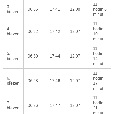
11
3.
06:35
17:41
12:08
hodin 6
březen
minut
11
4.
hodin
06:32
17:42
12:07
březen
10
minut
11
5.
hodin
06:30
17:44
12:07
březen
14
minut
11
6.
hodin
06:28
17:46
12:07
březen
17
minut
11
7.
hodin
06:26
17:47
12:07
březen
21
minut