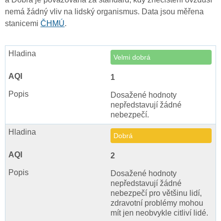
nemá žádný vliv na lidský organismus. Data jsou měřena
stanicemi
ČHMÚ
.
Velmi dobrá
1
Dosažené hodnoty
nepředstavují žádné
nebezpečí.
Dobrá
2
Dosažené hodnoty
nepředstavují žádné
nebezpečí pro většinu lidí,
zdravotní problémy mohou
mít jen neobvykle citliví lidé.