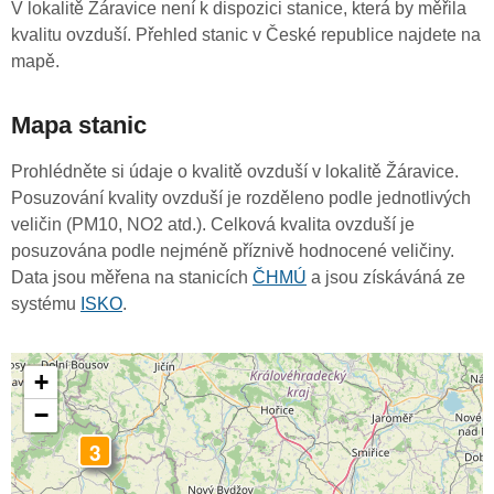
V lokalitě Žáravice není k dispozici stanice, která by měřila
kvalitu ovzduší. Přehled stanic v České republice najdete na
mapě.
Mapa stanic
Prohlédněte si údaje o kvalitě ovzduší v lokalitě Žáravice.
Posuzování kvality ovzduší je rozděleno podle jednotlivých
veličin (PM10, NO2 atd.). Celková kvalita ovzduší je
posuzována podle nejméně příznivě hodnocené veličiny.
Data jsou měřena na stanicích
ČHMÚ
a jsou získáváná ze
systému
ISKO
.
+
−
3