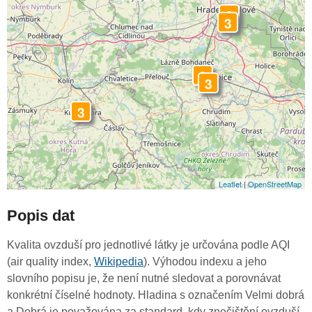
3
3
3
3
3
Leaflet
|
OpenStreetMap
Popis dat
Kvalita ovzduší pro jednotlivé látky je určována podle AQI
(air quality index,
Wikipedia
). Výhodou indexu a jeho
slovního popisu je, že není nutné sledovat a porovnávat
konkrétní číselné hodnoty. Hladina s označením Velmi dobrá
a Dobrá je považována za standard, kdy znečištění ovzduší