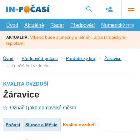
Přejít
na
hlavní
obsah
Úvod
Aktuálně
Radar
Předpověď
Numerický model
Víkend bude slunečný s letními, zítra i tropickými
AKTUALITA:
teplotami
Úvod
Předpověď počasí
Pardubický kraj
Žáravice
Znečištění vzduchu
KVALITA OVZDUŠÍ
Žáravice
Označit jako domovské město
Počasí
Slunce a Měsíc
Kvalita ovzduší