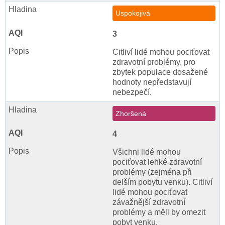
Uspokojivá
3
Citliví lidé mohou pociťovat
zdravotní problémy, pro
zbytek populace dosažené
hodnoty nepředstavují
nebezpečí.
Zhoršená
4
Všichni lidé mohou
pociťovat lehké zdravotní
problémy (zejména při
delším pobytu venku). Citliví
lidé mohou pociťovat
závažnější zdravotní
problémy a měli by omezit
pobyt venku.