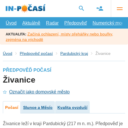
Přejít
na
hlavní
obsah
Úvod
Aktuálně
Radar
Předpověď
Numerický model
Začíná ochlazení, místy přeháňky nebo bouřky,
AKTUALITA:
zejména na východě
Úvod
Předpověď počasí
Pardubický kraj
Živanice
PŘEDPOVĚĎ POČASÍ
Živanice
Označit jako domovské město
Počasí
Slunce a Měsíc
Kvalita ovzduší
Živanice leží v kraji Pardubický (217 m n. m.). Předpověď je