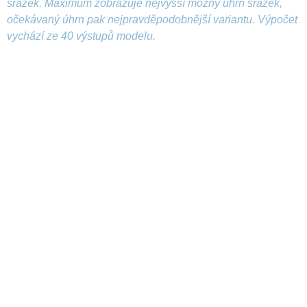
srážek. Maximum zobrazuje nejvyšší možný úhrn srážek,
očekávaný úhrn pak nejpravděpodobnější variantu. Výpočet
vychází ze 40 výstupů modelu.