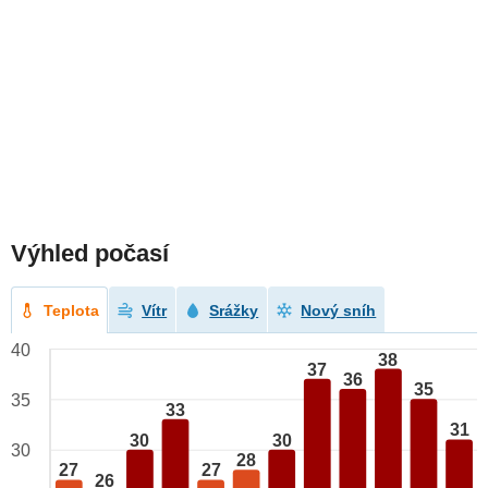
Výhled počasí
Teplota
Vítr
Srážky
Nový sníh
40
38
37
36
35
35
33
31
30
30
30
28
27
27
26