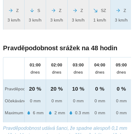
Z
S
Z
Z
SZ
Z
3 km/h
3 km/h
3 km/h
3 km/h
1 km/h
3 km/h
Pravděpodobnost srážek na 48 hodin
01:00
02:00
03:00
04:00
05:00
dnes
dnes
dnes
dnes
dnes
20 %
20 %
10 %
0 %
0 %
Pravděpod.
Očekáváno
0 mm
0 mm
0 mm
0 mm
0 mm
Maximum
6 mm
2 mm
0.3 mm
0 mm
0 mm
Pravděpodobnost udává šanci, že spadne alespoň 0,1 mm