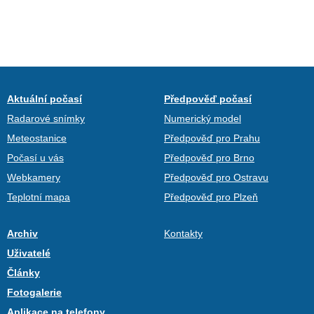
Aktuální počasí
Předpověď počasí
Radarové snímky
Numerický model
Meteostanice
Předpověď pro Prahu
Počasí u vás
Předpověď pro Brno
Webkamery
Předpověď pro Ostravu
Teplotní mapa
Předpověď pro Plzeň
Archiv
Kontakty
Uživatelé
Články
Fotogalerie
Aplikace na telefony