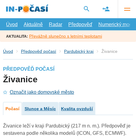
Přejít
na
hlavní
obsah
Úvod
Aktuálně
Radar
Předpověď
Numerický model
Převážně slunečno s letními teplotami
AKTUALITA:
Úvod
Předpověď počasí
Pardubický kraj
Živanice
PŘEDPOVĚĎ POČASÍ
Živanice
Označit jako domovské město
Počasí
Slunce a Měsíc
Kvalita ovzduší
Živanice leží v kraji Pardubický (217 m n. m.). Předpověď je
sestavena podle několika modelů (ICON, GFS, ECMWF).