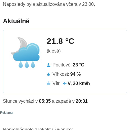
Naposledy byla aktualizována včera v 23:00.
Aktuálně
21.8 °C
(klesá)
Pocitově:
23 °C
Vlhkost:
94 %
Vítr:
V, 20 km/h
Slunce vychází v
05:35
a zapadá v
20:31
Nepřehlédněte z lokality Živanice: