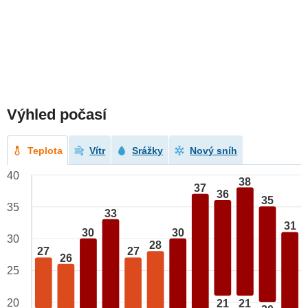
Výhled počasí
Teplota
Vítr
Srážky
Nový sníh
40
38
37
36
35
35
33
31
30
30
30
28
27
27
26
25
20
21
21