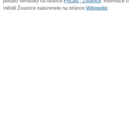
portálu Ventusky na stránce
Počasí - Živanice
. Informace o
městě Živanice nalezenete na stránce
Wikipedie
.