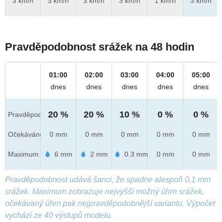
3 km/h
3 km/h
3 km/h
3 km/h
1 km/h
3 km/h
Pravděpodobnost srážek na 48 hodin
01:00
02:00
03:00
04:00
05:00
dnes
dnes
dnes
dnes
dnes
20 %
20 %
10 %
0 %
0 %
Pravděpod.
Očekáváno
0 mm
0 mm
0 mm
0 mm
0 mm
Maximum
6 mm
2 mm
0.3 mm
0 mm
0 mm
Pravděpodobnost udává šanci, že spadne alespoň 0,1 mm
srážek. Maximum zobrazuje nejvyšší možný úhrn srážek,
očekávaný úhrn pak nejpravděpodobnější variantu. Výpočet
vychází ze 40 výstupů modelu.