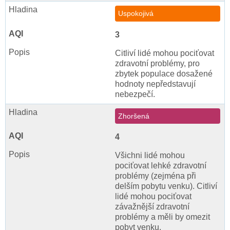
Uspokojivá
3
Citliví lidé mohou pociťovat
zdravotní problémy, pro
zbytek populace dosažené
hodnoty nepředstavují
nebezpečí.
Zhoršená
4
Všichni lidé mohou
pociťovat lehké zdravotní
problémy (zejména při
delším pobytu venku). Citliví
lidé mohou pociťovat
závažnější zdravotní
problémy a měli by omezit
pobyt venku.