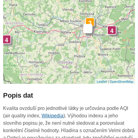
3
-
4
4
Leaflet
|
OpenStreetMap
Popis dat
Kvalita ovzduší pro jednotlivé látky je určována podle AQI
(air quality index,
Wikipedia
). Výhodou indexu a jeho
slovního popisu je, že není nutné sledovat a porovnávat
konkrétní číselné hodnoty. Hladina s označením Velmi dobrá
a Dobrá je považována za standard, kdy znečištění ovzduší