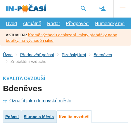
Přejít
na
hlavní
obsah
Úvod
Aktuálně
Radar
Předpověď
Numerický model
Kromě východu ochlazení, místy přeháňky nebo
AKTUALITA:
bouřky, na východě i silné
Úvod
Předpověď počasí
Plzeňský kraj
Bdeněves
Znečištění vzduchu
KVALITA OVZDUŠÍ
Bdeněves
Označit jako domovské město
Počasí
Slunce a Měsíc
Kvalita ovzduší