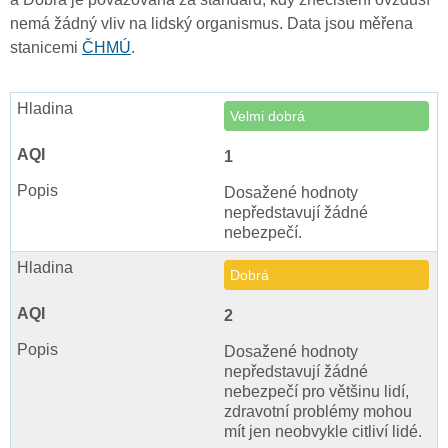
nemá žádný vliv na lidský organismus. Data jsou měřena
stanicemi
ČHMÚ
.
Velmi dobrá
1
Dosažené hodnoty
nepředstavují žádné
nebezpečí.
Dobrá
2
Dosažené hodnoty
nepředstavují žádné
nebezpečí pro většinu lidí,
zdravotní problémy mohou
mít jen neobvykle citliví lidé.