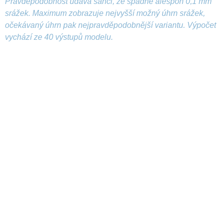
Pravděpodobnost udává šanci, že spadne alespoň 0,1 mm
srážek. Maximum zobrazuje nejvyšší možný úhrn srážek,
očekávaný úhrn pak nejpravděpodobnější variantu. Výpočet
vychází ze 40 výstupů modelu.