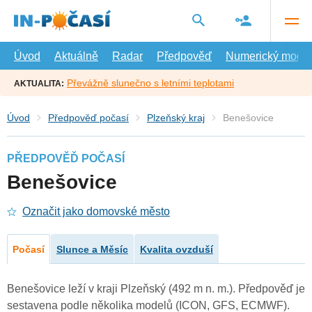
Přejít
na
hlavní
obsah
Úvod
Aktuálně
Radar
Předpověď
Numerický model
Převážně slunečno s letními teplotami
AKTUALITA:
Úvod
Předpověď počasí
Plzeňský kraj
Benešovice
PŘEDPOVĚĎ POČASÍ
Benešovice
Označit jako domovské město
Počasí
Slunce a Měsíc
Kvalita ovzduší
Benešovice leží v kraji Plzeňský (492 m n. m.). Předpověď je
sestavena podle několika modelů (ICON, GFS, ECMWF).