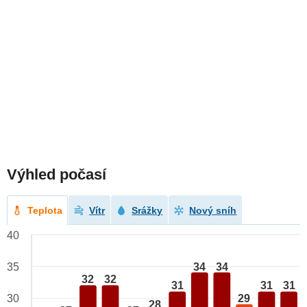
Výhled počasí
Teplota
Vítr
Srážky
Nový sníh
40
34
34
35
32
32
31
31
31
29
30
28