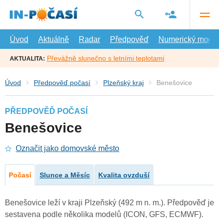
Přejít
na
hlavní
obsah
Úvod
Aktuálně
Radar
Předpověď
Numerický model
Převážně slunečno s letními teplotami
AKTUALITA:
Úvod
Předpověď počasí
Plzeňský kraj
Benešovice
PŘEDPOVĚĎ POČASÍ
Benešovice
Označit jako domovské město
Počasí
Slunce a Měsíc
Kvalita ovzduší
Benešovice leží v kraji Plzeňský (492 m n. m.). Předpověď je
sestavena podle několika modelů (ICON, GFS, ECMWF).