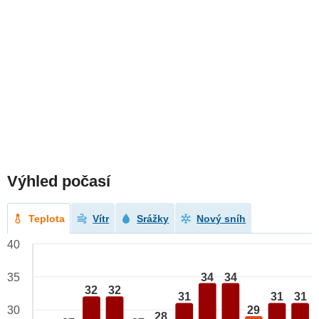
Výhled počasí
Teplota
Vítr
Srážky
Nový sníh
40
34
34
35
32
32
31
31
31
29
30
28