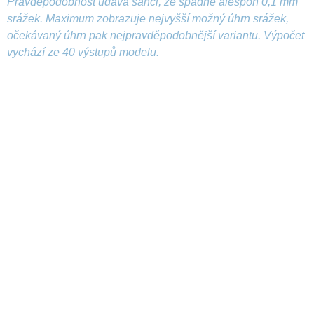
Pravděpodobnost udává šanci, že spadne alespoň 0,1 mm
srážek. Maximum zobrazuje nejvyšší možný úhrn srážek,
očekávaný úhrn pak nejpravděpodobnější variantu. Výpočet
vychází ze 40 výstupů modelu.