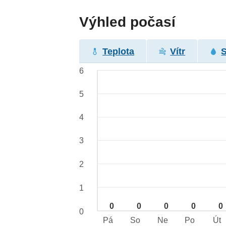
Výhled počasí
Teplota
Vítr
6
5
4
3
2
1
0
0
0
0
0
0
Pá
So
Ne
Po
Út