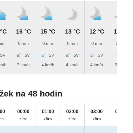
 °C
16 °C
15 °C
13 °C
12 °C
12 °C
mm
0 mm
0 mm
0 mm
0 mm
0 mm
SV
SV
SV
SV
SV
V
km/h
7 km/h
4 km/h
4 km/h
4 km/h
3 km/h
žek na 48 hodin
:00
00:00
01:00
02:00
03:00
04:00
es
zítra
zítra
zítra
zítra
zítra