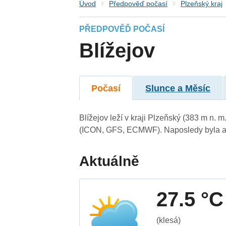
Úvod
Předpověď počasí
Plzeňský kraj
PŘEDPOVĚĎ POČASÍ
Blížejov
Počasí
Slunce a Měsíc
Blížejov leží v kraji Plzeňský (383 m n.
(ICON, GFS, ECMWF). Naposledy byla ak
Aktuálně
27.5 °C
(klesá)