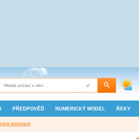
R
PŘEDPOVĚĎ
NUMERICKÝ
MODEL
ŘEKY
ními teplotami