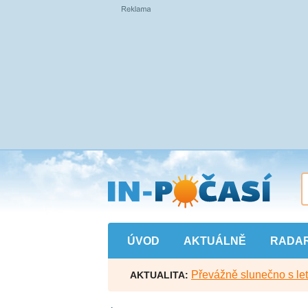
Přejít
na
hlavní
obsah
ÚVOD
AKTUÁLNĚ
RADA
Převážně slunečno s let
AKTUALITA: