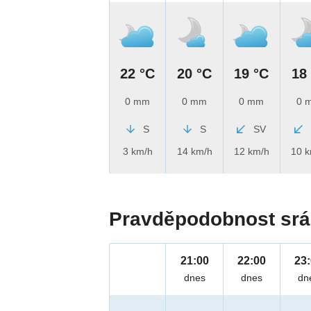
22 °C
20 °C
19 °C
18
0 mm
0 mm
0 mm
0 
S
S
SV
3 km/h
14 km/h
12 km/h
10 
Pravděpodobnost srá
21:00
22:00
23
dnes
dnes
dn