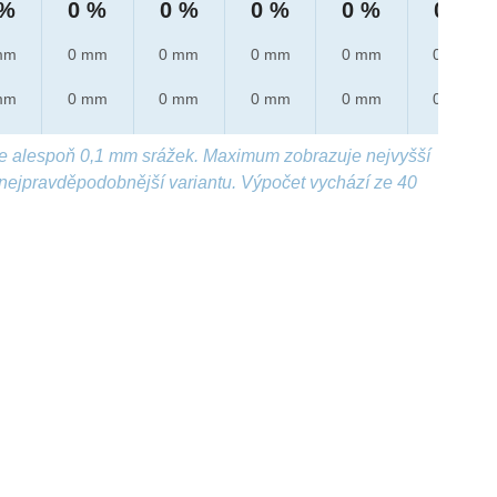
 %
0 %
0 %
0 %
0 %
0 %
mm
0 mm
0 mm
0 mm
0 mm
0 mm
mm
0 mm
0 mm
0 mm
0 mm
0 mm
e alespoň 0,1 mm srážek. Maximum zobrazuje nejvyšší
nejpravděpodobnější variantu. Výpočet vychází ze 40