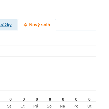
Srážky
Nový sníh
0
0
0
0
0
0
0
St
Čt
Pá
So
Ne
Po
Út