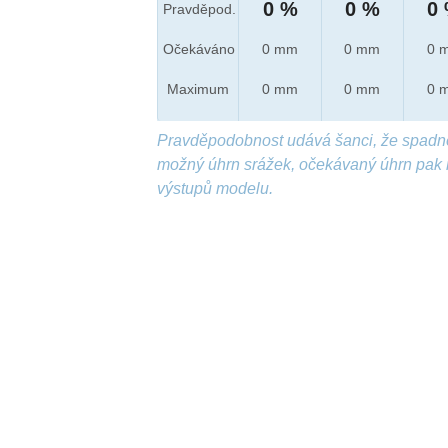
0 %
0 %
0
Pravděpod.
Očekáváno
0 mm
0 mm
0 
Maximum
0 mm
0 mm
0 
Pravděpodobnost udává šanci, že spadn
možný úhrn srážek, očekávaný úhrn pak 
výstupů modelu.