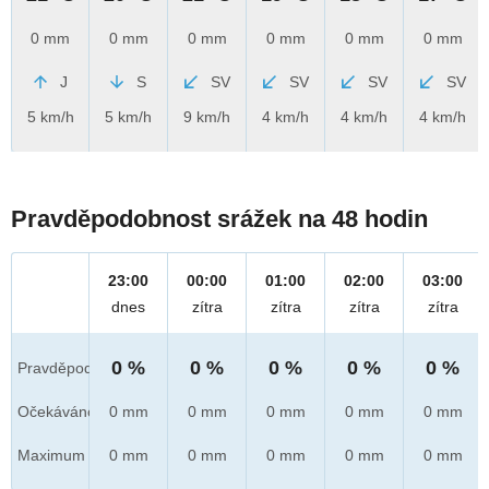
0 mm
0 mm
0 mm
0 mm
0 mm
0 mm
J
S
SV
SV
SV
SV
5 km/h
5 km/h
9 km/h
4 km/h
4 km/h
4 km/h
Pravděpodobnost srážek na 48 hodin
23:00
00:00
01:00
02:00
03:00
dnes
zítra
zítra
zítra
zítra
0 %
0 %
0 %
0 %
0 %
Pravděpod.
Očekáváno
0 mm
0 mm
0 mm
0 mm
0 mm
Maximum
0 mm
0 mm
0 mm
0 mm
0 mm