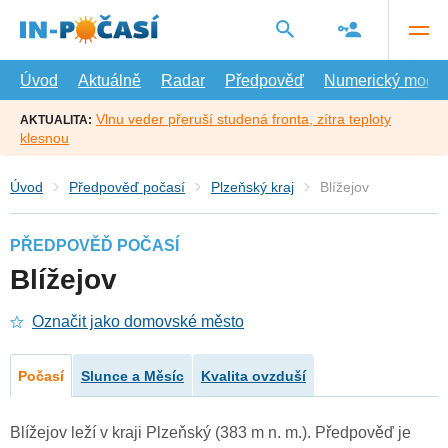
Přejít
na
hlavní
obsah
Úvod
Aktuálně
Radar
Předpověď
Numerický model
Vlnu veder přeruší studená fronta, zítra teploty
AKTUALITA:
klesnou
Úvod
Předpověď počasí
Plzeňský kraj
Blížejov
PŘEDPOVĚĎ POČASÍ
Blížejov
Označit jako domovské město
Počasí
Slunce a Měsíc
Kvalita ovzduší
Blížejov leží v kraji Plzeňský (383 m n. m.). Předpověď je