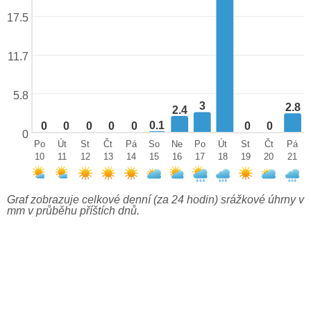
17.5
11.7
5.8
3
2.8
2.4
0.1
0
0
0
0
0
0
0
0
Po
Út
St
Čt
Pá
So
Ne
Po
Út
St
Čt
Pá
10
11
12
13
14
15
16
17
18
19
20
21
Graf zobrazuje celkové denní (za 24 hodin) srážkové úhrny v
mm v průběhu příštích dnů.