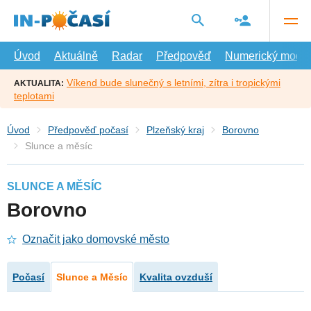
Přejít
na
hlavní
obsah
Úvod
Aktuálně
Radar
Předpověď
Numerický model
Víkend bude slunečný s letními, zítra i tropickými
AKTUALITA:
teplotami
Úvod
Předpověď počasí
Plzeňský kraj
Borovno
Slunce a měsíc
SLUNCE A MĚSÍC
Borovno
Označit jako domovské město
Počasí
Slunce a Měsíc
Kvalita ovzduší