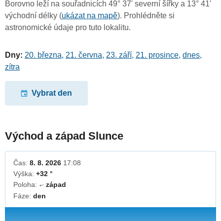
Borovno leží na souřadnicích 49° 37' severní šířky a 13° 41'
východní délky (
ukázat na mapě
). Prohlédněte si
astronomické údaje pro tuto lokalitu.
Dny:
20. března
,
21. června
,
23. září
,
21. prosince
,
dnes
,
zítra
Vybrat den
Východ a západ Slunce
Čas:
8. 8. 2026
17:08
Výška:
+32 °
Poloha:
západ
↓
Fáze:
den