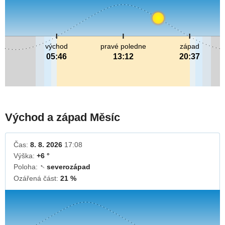
východ
pravé poledne
západ
05:46
13:12
20:37
Východ a západ Měsíc
Čas:
8. 8. 2026
17:08
Výška:
+6 °
Poloha:
severozápad
↓
Ozářená část:
21 %