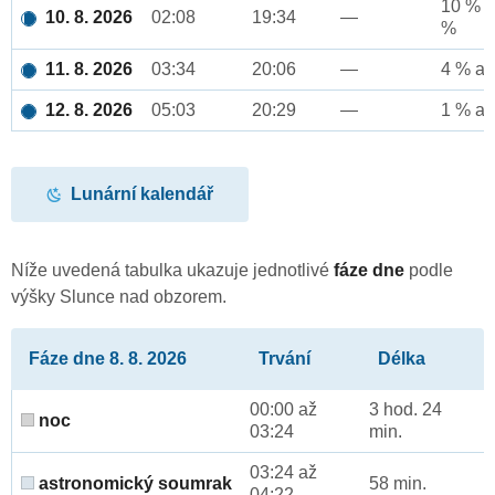
10 % a
10. 8. 2026
02:08
19:34
—
%
11. 8. 2026
03:34
20:06
—
4 % až
12. 8. 2026
05:03
20:29
—
1 % až
Lunární kalendář
Níže uvedená tabulka ukazuje jednotlivé
fáze dne
podle
výšky Slunce nad obzorem.
Fáze dne 8. 8. 2026
Trvání
Délka
00:00 až
3 hod. 24
noc
03:24
min.
03:24 až
astronomický soumrak
58 min.
04:22