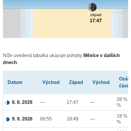
západ
17:47
Níže uvedená tabulka ukazuje pohyby
Měsíce v dalších
dnech
.
Ozář
Datum
Východ
Západ
Východ
část
28 % a
8. 8. 2026
—
17:47
—
%
18 % a
9. 8. 2026
00:55
18:49
—
%