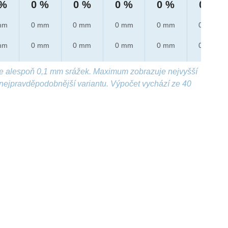
 %
0 %
0 %
0 %
0 %
0 %
mm
0 mm
0 mm
0 mm
0 mm
0 mm
mm
0 mm
0 mm
0 mm
0 mm
0 mm
e alespoň 0,1 mm srážek. Maximum zobrazuje nejvyšší
nejpravděpodobnější variantu. Výpočet vychází ze 40