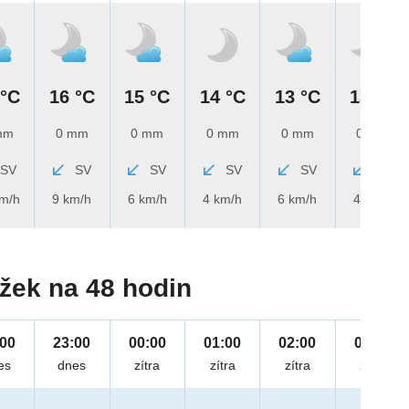
 °C
16 °C
15 °C
14 °C
13 °C
13 °C
mm
0 mm
0 mm
0 mm
0 mm
0 mm
SV
SV
SV
SV
SV
SV
km/h
9 km/h
6 km/h
4 km/h
6 km/h
4 km/h
žek na 48 hodin
:00
23:00
00:00
01:00
02:00
03:00
es
dnes
zítra
zítra
zítra
zítra