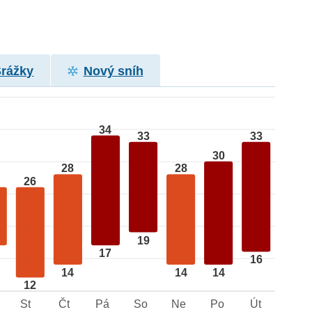
Srážky
Nový sníh
34
33
33
30
28
28
26
19
17
16
14
14
14
12
St
Čt
Pá
So
Ne
Po
Út