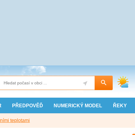
R
PŘEDPOVĚĎ
NUMERICKÝ
MODEL
ŘEKY
ními teplotami