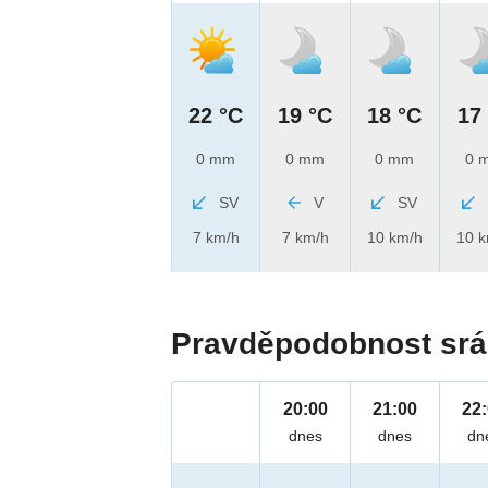
22 °C
19 °C
18 °C
17
0 mm
0 mm
0 mm
0 
SV
V
SV
7 km/h
7 km/h
10 km/h
10 
Pravděpodobnost srá
20:00
21:00
22
dnes
dnes
dn