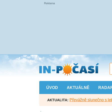
Přejít
na
hlavní
obsah
ÚVOD
AKTUÁLNĚ
RADA
Převážně slunečno s let
AKTUALITA: