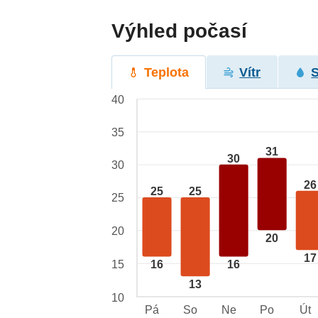
Výhled počasí
Teplota
Vítr
40
35
31
30
30
26
25
25
25
20
20
17
15
16
16
13
10
Pá
So
Ne
Po
Út