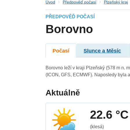
Úvod
Předpověď počasí
Plzeňský kraj
PŘEDPOVĚĎ POČASÍ
Borovno
Počasí
Slunce a Měsíc
Borovno leží v kraji Plzeňský (578 m n. 
(ICON, GFS, ECMWF). Naposledy byla ak
Aktuálně
22.6 °C
(klesá)