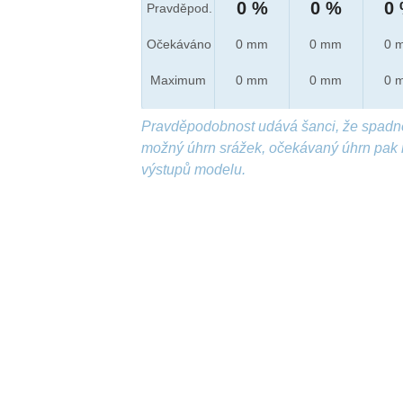
0 %
0 %
0
Pravděpod.
Očekáváno
0 mm
0 mm
0 
Maximum
0 mm
0 mm
0 
Pravděpodobnost udává šanci, že spadn
možný úhrn srážek, očekávaný úhrn pak 
výstupů modelu.