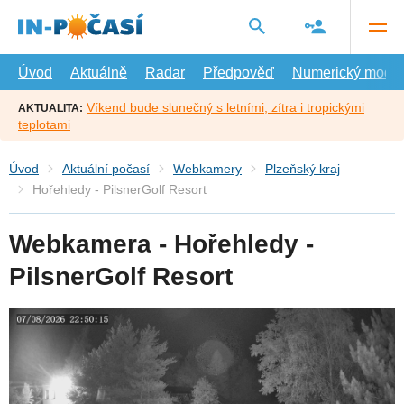
Přejít
na
hlavní
obsah
Úvod
Aktuálně
Radar
Předpověď
Numerický model
Víkend bude slunečný s letními, zítra i tropickými
AKTUALITA:
teplotami
Úvod
Aktuální počasí
Webkamery
Plzeňský kraj
Hořehledy - PilsnerGolf Resort
Webkamera - Hořehledy -
PilsnerGolf Resort