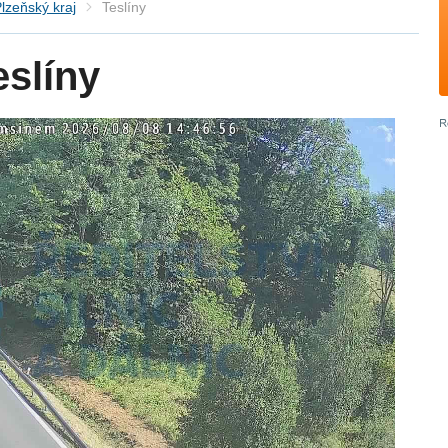
lzeňský kraj
Teslíny
slíny