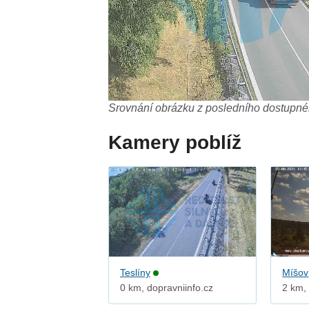
Srovnání obrázku z posledního dostupnéh
Kamery poblíž
Teslíny
Míšov
0 km, dopravniinfo.cz
2 km, 