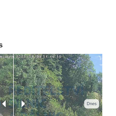
s
Dnes