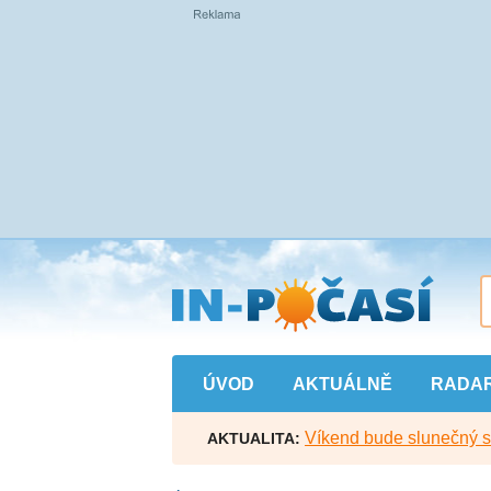
Přejít
na
hlavní
obsah
ÚVOD
AKTUÁLNĚ
RADA
Víkend bude slunečný s l
AKTUALITA: