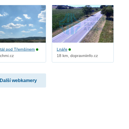
tál pod Třemšínem
Lnáře
 chmi.cz
18 km, dopravniinfo.cz
Další webkamery