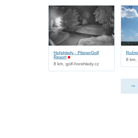
Hořehledy - PilsnerGolf
Rožmi
Resort
8 km,
8 km, golf-horehledy.cz