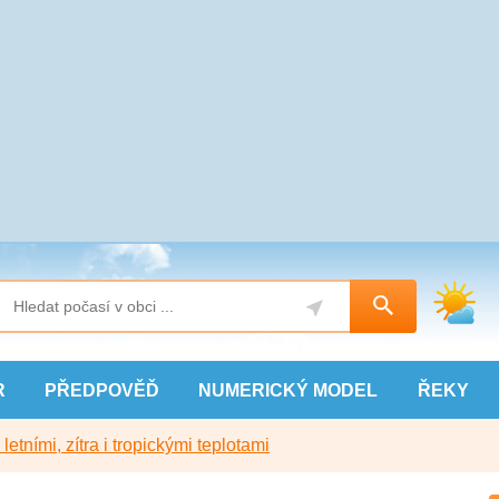
R
PŘEDPOVĚĎ
NUMERICKÝ
MODEL
ŘEKY
etními, zítra i tropickými teplotami