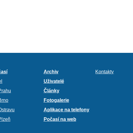
así
Archiv
Kontakty
l
Uživatelé
Prahu
Články
Brno
Fotogalerie
Ostravu
Aplikace na telefony
Plzeň
Počasí na web