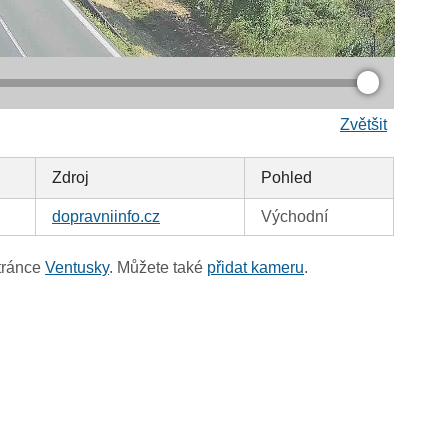
Zvětšit
Zdroj
Pohled
dopravniinfo.cz
Východní
tránce
Ventusky
. Můžete také
přidat kameru
.