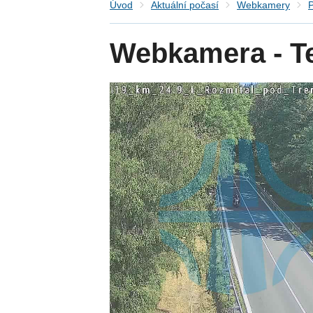
Úvod
Aktuální počasí
Webkamery
P
Webkamera - Te