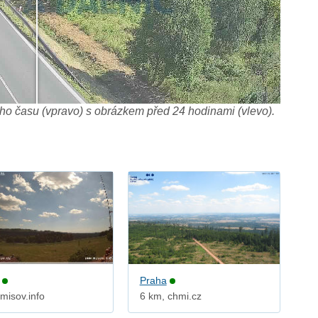
o času (vpravo) s obrázkem před 24 hodinami (vlevo).
Praha
misov.info
6 km, chmi.cz