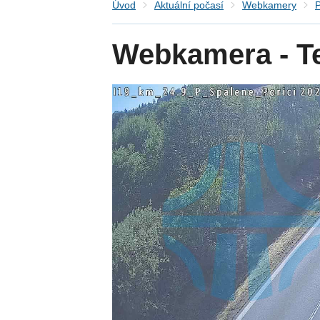
Úvod
Aktuální počasí
Webkamery
P
Webkamera - Te