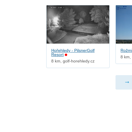
Hořehledy - PilsnerGolf
Rožmi
Resort
8 km,
8 km, golf-horehledy.cz