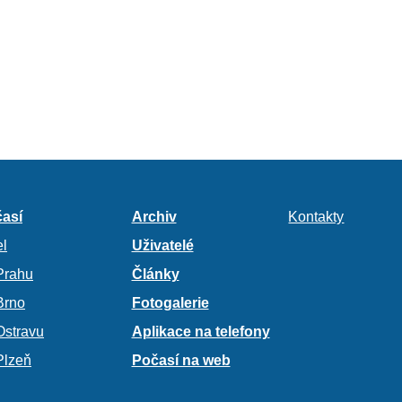
así
Archiv
Kontakty
l
Uživatelé
Prahu
Články
Brno
Fotogalerie
Ostravu
Aplikace na telefony
Plzeň
Počasí na web