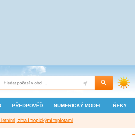
R
PŘEDPOVĚĎ
NUMERICKÝ
MODEL
ŘEKY
etními, zítra i tropickými teplotami