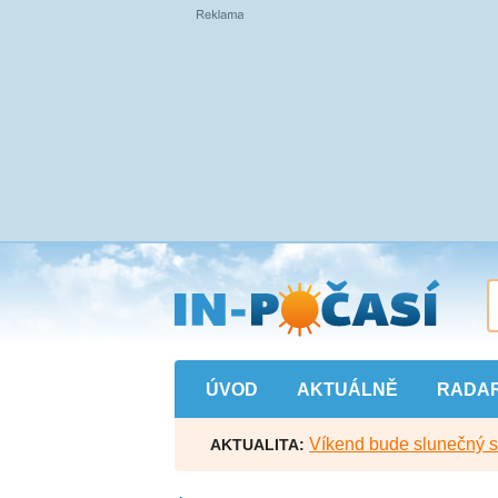
Přejít
na
hlavní
obsah
ÚVOD
AKTUÁLNĚ
RADA
Víkend bude slunečný s l
AKTUALITA: