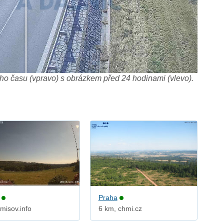
o času (vpravo) s obrázkem před 24 hodinami (vlevo).
Praha
misov.info
6 km, chmi.cz