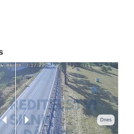
s
Dnes