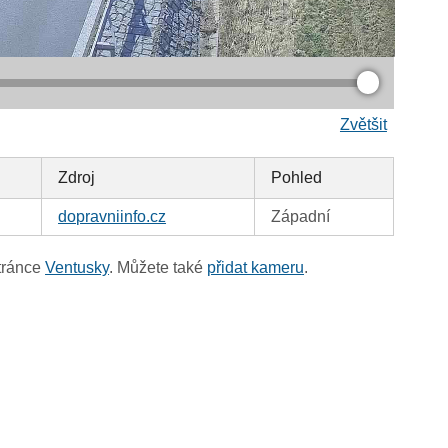
Zvětšit
Zdroj
Pohled
dopravniinfo.cz
Západní
tránce
Ventusky
. Můžete také
přidat kameru
.