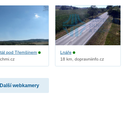
tál pod Třemšínem
Lnáře
 chmi.cz
18 km, dopravniinfo.cz
Další webkamery