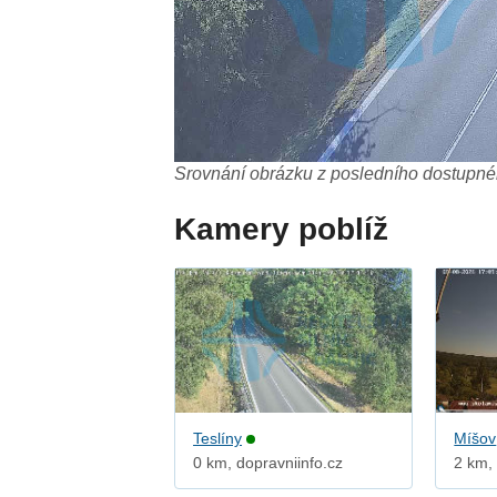
Srovnání obrázku z posledního dostupnéh
Kamery poblíž
Teslíny
Míšov
0 km, dopravniinfo.cz
2 km, 