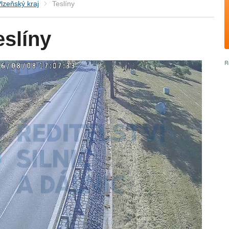
lzeňský kraj
Teslíny
slíny