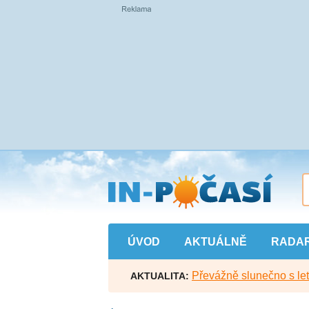
Přejít
na
hlavní
obsah
ÚVOD
AKTUÁLNĚ
RADA
Převážně slunečno s let
AKTUALITA: