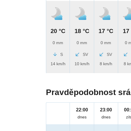
20 °C
18 °C
17 °C
17
0 mm
0 mm
0 mm
0 
S
SV
SV
14 km/h
10 km/h
8 km/h
8 k
Pravděpodobnost srá
22:00
23:00
00
dnes
dnes
zít