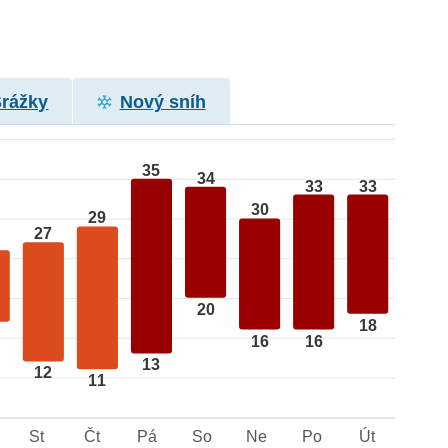
Srážky
Nový sníh
35
34
33
33
30
29
27
20
18
16
16
13
12
11
St
Čt
Pá
So
Ne
Po
Út