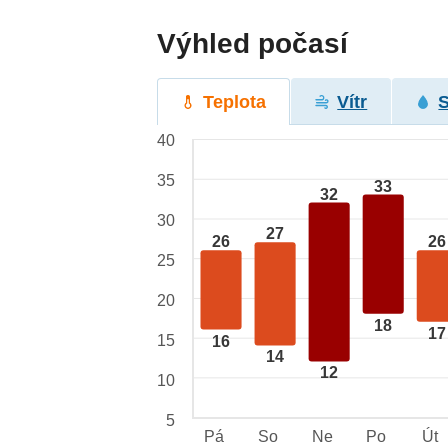
Výhled počasí
Teplota
Vítr
40
35
33
32
30
27
26
26
25
20
18
17
15
16
14
12
10
5
Pá
So
Ne
Po
Út