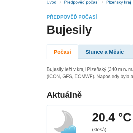
Úvod
Předpověď počasí
Plzeňský kraj
PŘEDPOVĚĎ POČASÍ
Bujesily
Počasí
Slunce a Měsíc
Bujesily leží v kraji Plzeňský (340 m n.
(ICON, GFS, ECMWF). Naposledy byla ak
Aktuálně
20.4 °C
(klesá)