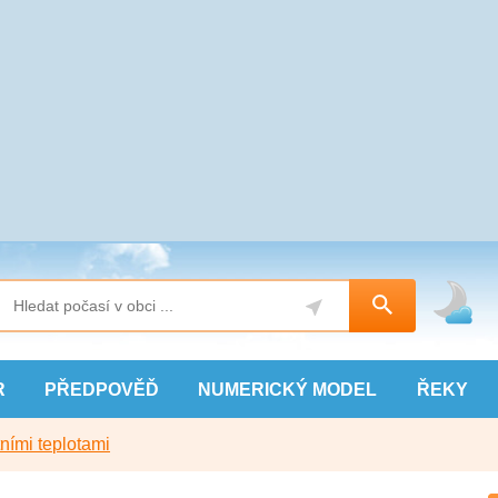
R
PŘEDPOVĚĎ
NUMERICKÝ
MODEL
ŘEKY
ními teplotami