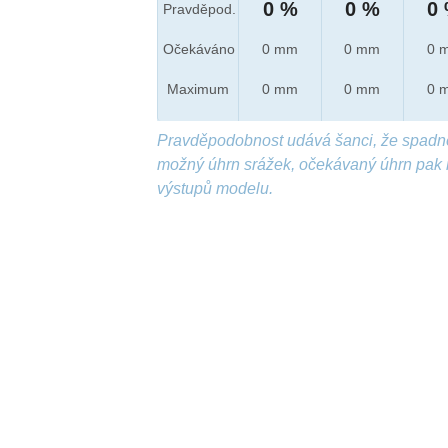
0 %
0 %
0
Pravděpod.
Očekáváno
0 mm
0 mm
0 
Maximum
0 mm
0 mm
0 
Pravděpodobnost udává šanci, že spadn
možný úhrn srážek, očekávaný úhrn pak 
výstupů modelu.