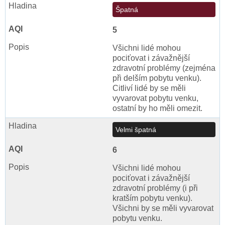
Špatná
5
Všichni lidé mohou
pociťovat i závažnější
zdravotní problémy (zejména
při delším pobytu venku).
Citliví lidé by se měli
vyvarovat pobytu venku,
ostatní by ho měli omezit.
Velmi špatná
6
Všichni lidé mohou
pociťovat i závažnější
zdravotní problémy (i při
kratším pobytu venku).
Všichni by se měli vyvarovat
pobytu venku.