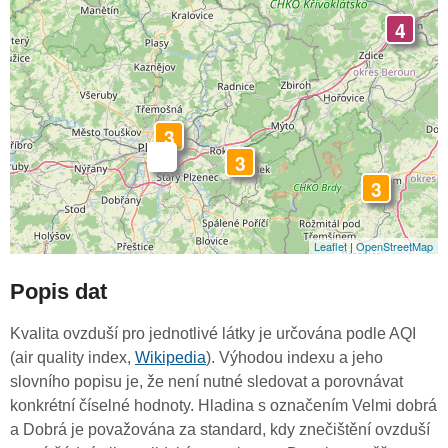
4
3
-
3
3
Leaflet
|
OpenStreetMap
Popis dat
Kvalita ovzduší pro jednotlivé látky je určována podle AQI
(air quality index,
Wikipedia
). Výhodou indexu a jeho
slovního popisu je, že není nutné sledovat a porovnávat
konkrétní číselné hodnoty. Hladina s označením Velmi dobrá
a Dobrá je považována za standard, kdy znečištění ovzduší