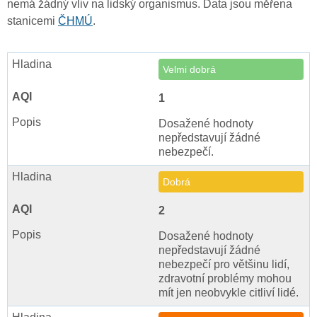
nemá žádný vliv na lidský organismus. Data jsou měřena
stanicemi
ČHMÚ
.
Velmi dobrá
1
Dosažené hodnoty
nepředstavují žádné
nebezpečí.
Dobrá
2
Dosažené hodnoty
nepředstavují žádné
nebezpečí pro většinu lidí,
zdravotní problémy mohou
mít jen neobvykle citliví lidé.