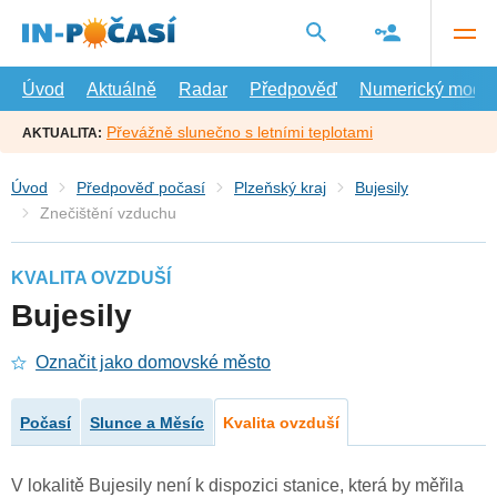
Přejít
na
hlavní
obsah
Úvod
Aktuálně
Radar
Předpověď
Numerický model
Převážně slunečno s letními teplotami
AKTUALITA:
Úvod
Předpověď počasí
Plzeňský kraj
Bujesily
Znečištění vzduchu
KVALITA OVZDUŠÍ
Bujesily
Označit jako domovské město
Počasí
Slunce a Měsíc
Kvalita ovzduší
V lokalitě Bujesily není k dispozici stanice, která by měřila