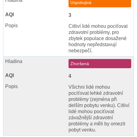
Uspokojivá
3
Citliví lidé mohou pociťovat
zdravotní problémy, pro
zbytek populace dosažené
hodnoty nepředstavují
nebezpečí.
Zhoršená
4
Všichni lidé mohou
pociťovat lehké zdravotní
problémy (zejména při
delším pobytu venku). Citliví
lidé mohou pociťovat
závažnější zdravotní
problémy a měli by omezit
pobyt venku.