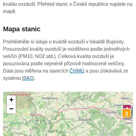
kvalitu ovzduší. Přehled stanic v České republice najdete na
mapě.
Mapa stanic
Prohlédněte si údaje o kvalitě ovzduší v lokalitě Bujesily.
Posuzování kvality ovzduší je rozděleno podle jednotlivých
veličin (PM10, NO2 atd.). Celková kvalita ovzduší je
posuzována podle nejméně příznivě hodnocené veličiny.
Data jsou měřena na stanicích
ČHMÚ
a jsou získáváná ze
systému
ISKO
.
+
4
−
3