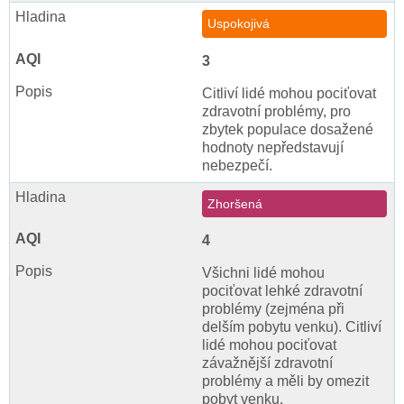
Uspokojivá
3
Citliví lidé mohou pociťovat
zdravotní problémy, pro
zbytek populace dosažené
hodnoty nepředstavují
nebezpečí.
Zhoršená
4
Všichni lidé mohou
pociťovat lehké zdravotní
problémy (zejména při
delším pobytu venku). Citliví
lidé mohou pociťovat
závažnější zdravotní
problémy a měli by omezit
pobyt venku.