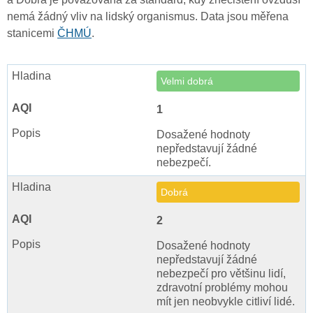
nemá žádný vliv na lidský organismus. Data jsou měřena
stanicemi
ČHMÚ
.
Velmi dobrá
1
Dosažené hodnoty
nepředstavují žádné
nebezpečí.
Dobrá
2
Dosažené hodnoty
nepředstavují žádné
nebezpečí pro většinu lidí,
zdravotní problémy mohou
mít jen neobvykle citliví lidé.