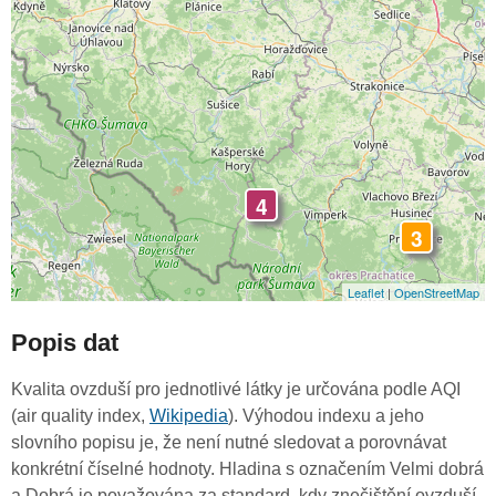
4
3
Leaflet
|
OpenStreetMap
Popis dat
Kvalita ovzduší pro jednotlivé látky je určována podle AQI
(air quality index,
Wikipedia
). Výhodou indexu a jeho
slovního popisu je, že není nutné sledovat a porovnávat
konkrétní číselné hodnoty. Hladina s označením Velmi dobrá
a Dobrá je považována za standard, kdy znečištění ovzduší