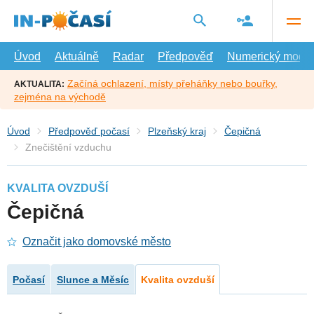
Přejít
na
hlavní
obsah
Úvod
Aktuálně
Radar
Předpověď
Numerický model
Začíná ochlazení, místy přeháňky nebo bouřky,
AKTUALITA:
zejména na východě
Úvod
Předpověď počasí
Plzeňský kraj
Čepičná
Znečištění vzduchu
KVALITA OVZDUŠÍ
Čepičná
Označit jako domovské město
Počasí
Slunce a Měsíc
Kvalita ovzduší