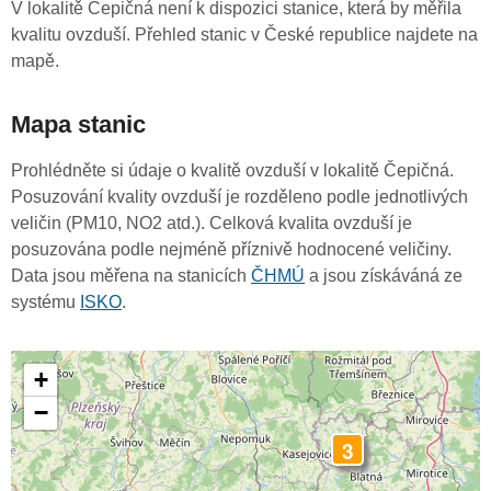
V lokalitě Čepičná není k dispozici stanice, která by měřila
kvalitu ovzduší. Přehled stanic v České republice najdete na
mapě.
Mapa stanic
Prohlédněte si údaje o kvalitě ovzduší v lokalitě Čepičná.
Posuzování kvality ovzduší je rozděleno podle jednotlivých
veličin (PM10, NO2 atd.). Celková kvalita ovzduší je
posuzována podle nejméně příznivě hodnocené veličiny.
Data jsou měřena na stanicích
ČHMÚ
a jsou získáváná ze
systému
ISKO
.
+
−
3