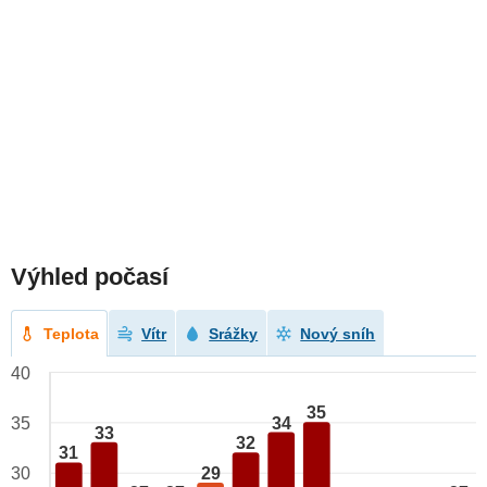
Výhled počasí
Teplota
Vítr
Srážky
Nový sníh
40
35
34
35
33
32
31
29
30