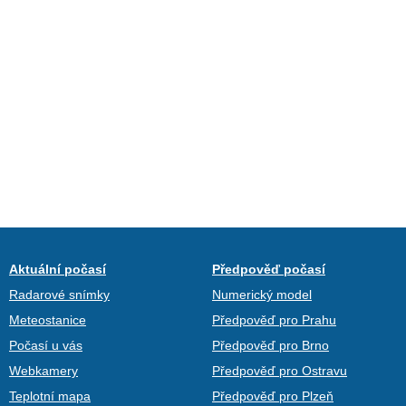
Aktuální počasí
Předpověď počasí
Radarové snímky
Numerický model
Meteostanice
Předpověď pro Prahu
Počasí u vás
Předpověď pro Brno
Webkamery
Předpověď pro Ostravu
Teplotní mapa
Předpověď pro Plzeň