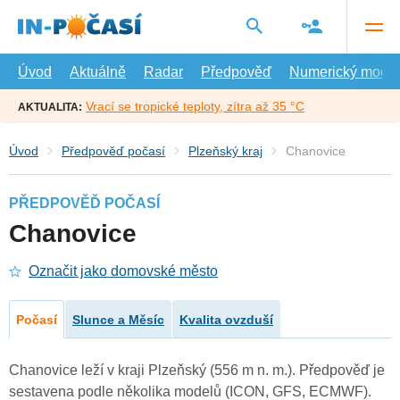
Přejít
na
hlavní
obsah
Úvod
Aktuálně
Radar
Předpověď
Numerický model
Vrací se tropické teploty, zítra až 35 °C
AKTUALITA:
Úvod
Předpověď počasí
Plzeňský kraj
Chanovice
PŘEDPOVĚĎ POČASÍ
Chanovice
Označit jako domovské město
Počasí
Slunce a Měsíc
Kvalita ovzduší
Chanovice leží v kraji Plzeňský (556 m n. m.). Předpověď je
sestavena podle několika modelů (ICON, GFS, ECMWF).