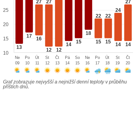
27
27
27
25
24
22
22
20
18
17
15
16
15
15
15
14
14
14
13
12
12
10
Ne
Po
Út
St
Čt
Pá
So
Ne
Po
Út
St
Čt
09
10
11
12
13
14
15
16
17
18
19
20
Graf zobrazuje nejvyšší a nejnižší denní teploty v průběhu
příštích dnů.