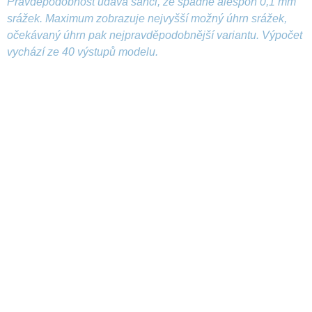
Pravděpodobnost udává šanci, že spadne alespoň 0,1 mm
srážek. Maximum zobrazuje nejvyšší možný úhrn srážek,
očekávaný úhrn pak nejpravděpodobnější variantu. Výpočet
vychází ze 40 výstupů modelu.