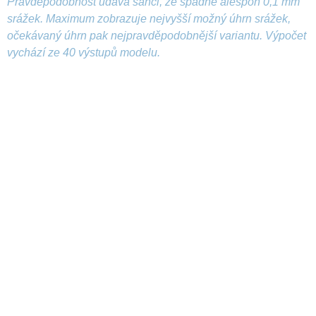
Pravděpodobnost udává šanci, že spadne alespoň 0,1 mm
srážek. Maximum zobrazuje nejvyšší možný úhrn srážek,
očekávaný úhrn pak nejpravděpodobnější variantu. Výpočet
vychází ze 40 výstupů modelu.