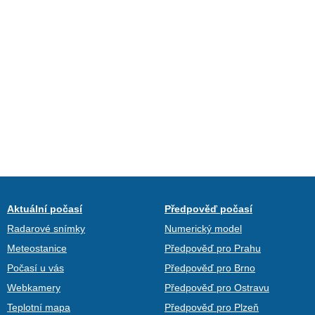
Aktuální počasí
Předpověď počasí
Radarové snímky
Numerický model
Meteostanice
Předpověď pro Prahu
Počasí u vás
Předpověď pro Brno
Webkamery
Předpověď pro Ostravu
Teplotní mapa
Předpověď pro Plzeň