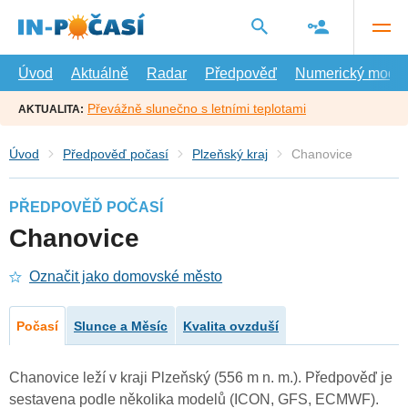
Přejít
na
hlavní
obsah
Úvod
Aktuálně
Radar
Předpověď
Numerický model
Převážně slunečno s letními teplotami
AKTUALITA:
Úvod
Předpověď počasí
Plzeňský kraj
Chanovice
PŘEDPOVĚĎ POČASÍ
Chanovice
Označit jako domovské město
Počasí
Slunce a Měsíc
Kvalita ovzduší
Chanovice leží v kraji Plzeňský (556 m n. m.). Předpověď je
sestavena podle několika modelů (ICON, GFS, ECMWF).