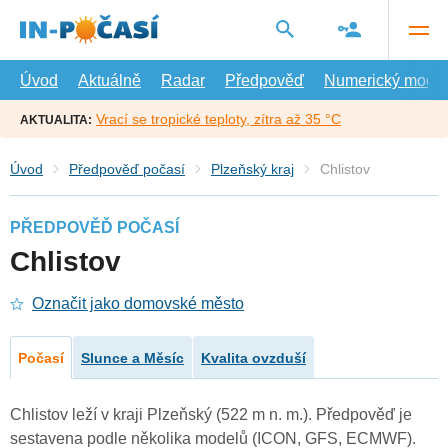
Přejít
na
hlavní
obsah
Úvod
Aktuálně
Radar
Předpověď
Numerický model
Vrací se tropické teploty, zítra až 35 °C
AKTUALITA:
Úvod
Předpověď počasí
Plzeňský kraj
Chlistov
PŘEDPOVĚĎ POČASÍ
Chlistov
Označit jako domovské město
Počasí
Slunce a Měsíc
Kvalita ovzduší
Chlistov leží v kraji Plzeňský (522 m n. m.). Předpověď je
sestavena podle několika modelů (ICON, GFS, ECMWF).