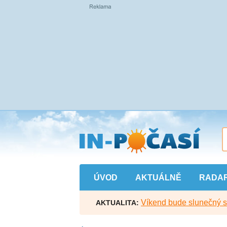
Přejít
na
hlavní
obsah
ÚVOD
AKTUÁLNĚ
RADA
Víkend bude slunečný s l
AKTUALITA: