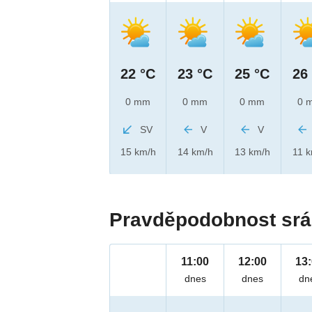
22 °C
23 °C
25 °C
26
0 mm
0 mm
0 mm
0 
SV
V
V
15 km/h
14 km/h
13 km/h
11 
Pravděpodobnost srá
11:00
12:00
13
dnes
dnes
dn