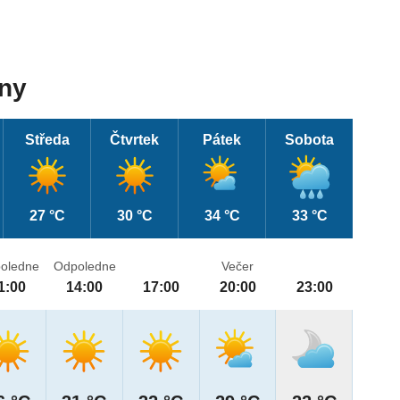
dny
Středa
Čtvrtek
Pátek
Sobota
27 °C
30 °C
34 °C
33 °C
oledne
Odpoledne
Večer
1:00
14:00
17:00
20:00
23:00