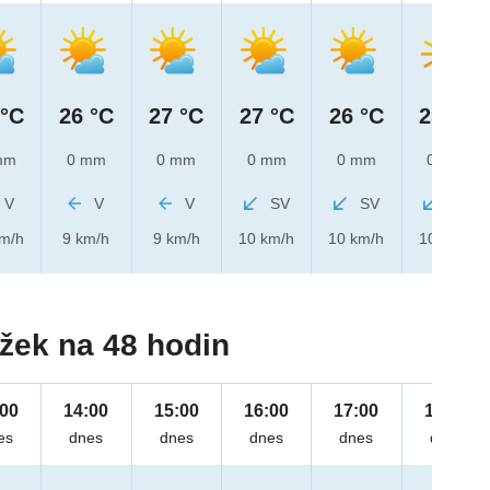
 °C
26 °C
27 °C
27 °C
26 °C
25 °C
mm
0 mm
0 mm
0 mm
0 mm
0 mm
V
V
V
SV
SV
SV
km/h
9 km/h
9 km/h
10 km/h
10 km/h
10 km/h
žek na 48 hodin
:00
14:00
15:00
16:00
17:00
18:00
es
dnes
dnes
dnes
dnes
dnes