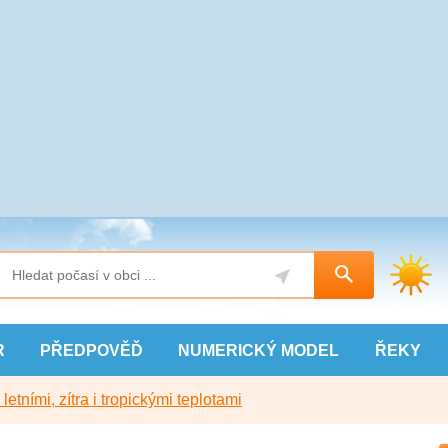
R
PŘEDPOVĚĎ
NUMERICKÝ
MODEL
ŘEKY
etními, zítra i tropickými teplotami