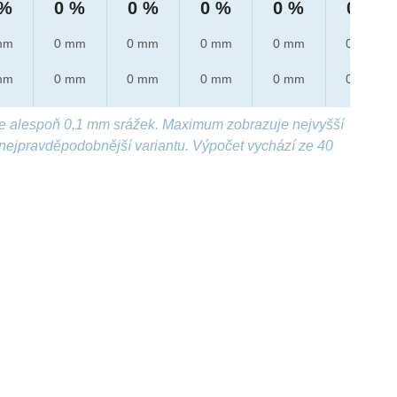
 %
0 %
0 %
0 %
0 %
0 %
mm
0 mm
0 mm
0 mm
0 mm
0 mm
mm
0 mm
0 mm
0 mm
0 mm
0 mm
e alespoň 0,1 mm srážek. Maximum zobrazuje nejvyšší
nejpravděpodobnější variantu. Výpočet vychází ze 40