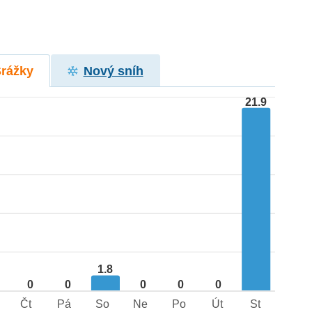
Srážky
Nový sníh
21.9
1.8
0
0
0
0
0
Čt
Pá
So
Ne
Po
Út
St