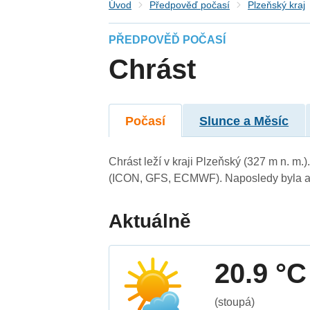
Úvod
Předpověď počasí
Plzeňský kraj
PŘEDPOVĚĎ POČASÍ
Chrást
Počasí
Slunce a Měsíc
Chrást leží v kraji Plzeňský (327 m n. m
(ICON, GFS, ECMWF). Naposledy byla ak
Aktuálně
20.9 °C
(stoupá)