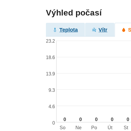
Výhled počasí
Teplota
Vítr
23.2
18.6
13.9
9.3
4.6
0
0
0
0
0
0
So
Ne
Po
Út
St