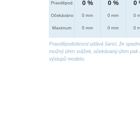
0 %
0 %
0
Pravděpod.
Očekáváno
0 mm
0 mm
0 
Maximum
0 mm
0 mm
0 
Pravděpodobnost udává šanci, že spadn
možný úhrn srážek, očekávaný úhrn pak 
výstupů modelu.